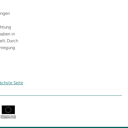
ungen
chtung
haben in
elt. Durch
Anregung
ächste Seite