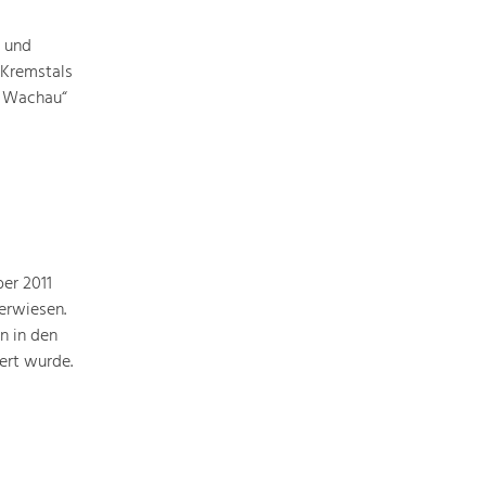
Identität
Gleichberechtigung, Jugend und
Integration
 und
 Kremstals
Mobilität & Energie
g Wachau“
Klimawandel, öffentlicher Verkehr und
erneuerbare Energie
Wirtschaft
Steigerung regionaler Wertschöpfung
er 2011
 erwiesen.
n in den
ert wurde.