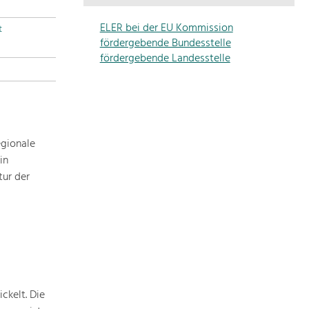
Die
Regionalentwicklung
ELER bei der EU Kommission
t
in
fördergebende Bundesstelle
unserer
fördergebende Landesstelle
Region
ist
sehr
vielfältig.
Deshalb
egionale
geben
in
wir
tur der
hier
eine
Übersicht
über
unsere
Themenschwerpunkte.
Für
mehr
ckelt. Die