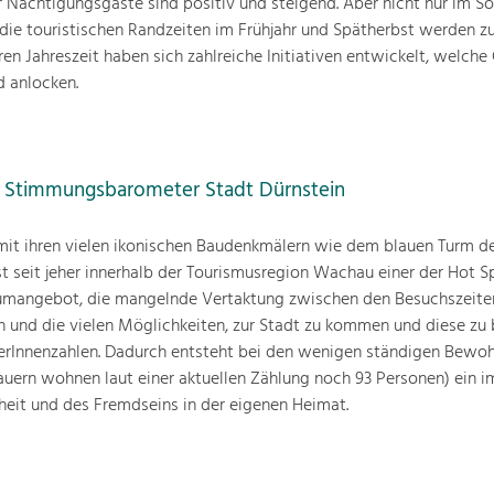
r Nächtigungsgäste sind positiv und steigend. Aber nicht nur im S
 die touristischen Randzeiten im Frühjahr und Spätherbst werden
eren Jahreszeit haben sich zahlreiche Initiativen entwickelt, welche
 anlocken.
 Stimmungsbarometer Stadt Dürnstein
 mit ihren vielen ikonischen Baudenkmälern wie dem blauen Turm d
ist seit jeher innerhalb der Tourismusregion Wachau einer der Hot S
umangebot, die mangelnde Vertaktung zwischen den Besuchszeite
n und die vielen Möglichkeiten, zur Stadt zu kommen und diese zu
rInnenzahlen. Dadurch entsteht bei den wenigen ständigen Bewo
auern wohnen laut einer aktuellen Zählung noch 93 Personen) ein 
heit und des Fremdseins in der eigenen Heimat.