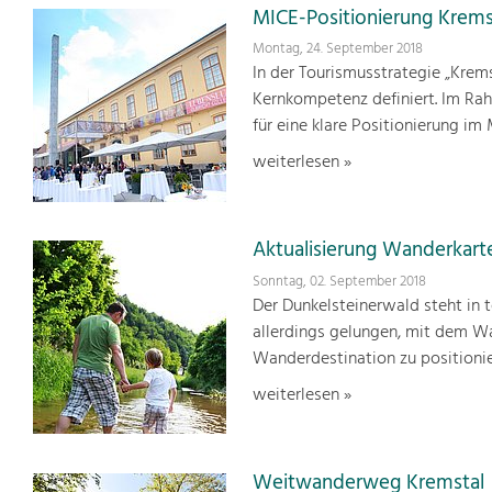
MICE-Positionierung Kre
Montag, 24. September 2018
In der Tourismusstrategie „Krem
Kernkompetenz definiert. Im Ra
für eine klare Positionierung i
weiterlesen »
Aktualisierung Wanderkart
Sonntag, 02. September 2018
Der Dunkelsteinerwald steht in t
allerdings gelungen, mit dem W
Wanderdestination zu positionie
weiterlesen »
Weitwanderweg Kremstal