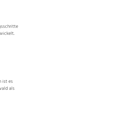
Baukultur
Ortsbild, Baukultur und nachhaltiges
Siedlungswesen.
sschritte
ickelt.
Land- & Forstwirtschaft
Bewirtschaftung und Pflege der
Kulturlandschaft.
Tourismus
Angebotsentwicklung und
Positionierung.
 ist es
ald als
Kunst & Kultur
Handwerk, Wissenschaft und Forschung.
Soziales, Bildung &