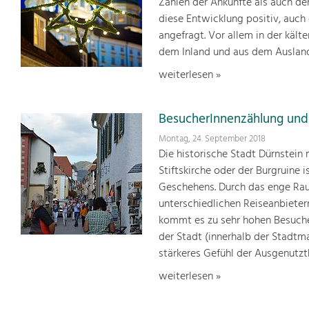
Zahlen der Ankünfte als auch de
diese Entwicklung positiv, auch
angefragt. Vor allem in der kält
dem Inland und aus dem Ausland
weiterlesen »
BesucherInnenzählung und
Montag, 24. September 2018
Die historische Stadt Dürnstein
Stiftskirche oder der Burgruine 
Geschehens. Durch das enge Ra
unterschiedlichen Reiseanbieter
kommt es zu sehr hohen Besuche
der Stadt (innerhalb der Stadtm
stärkeres Gefühl der Ausgenutzt
weiterlesen »