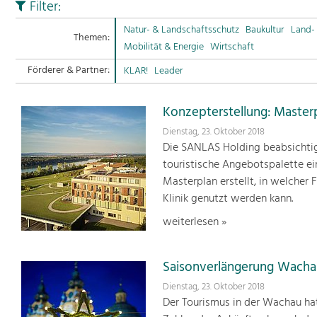
Filter:
Natur- & Landschaftsschutz
Baukultur
Land- 
Themen:
Mobilität & Energie
Wirtschaft
Förderer & Partner:
KLAR!
Leader
Konzepterstellung: Masterp
Dienstag, 23. Oktober 2018
Die SANLAS Holding beabsichtigt
touristische Angebotspalette ei
Masterplan erstellt, in welcher 
Klinik genutzt werden kann.
weiterlesen »
Saisonverlängerung Wacha
Dienstag, 23. Oktober 2018
Der Tourismus in der Wachau hat