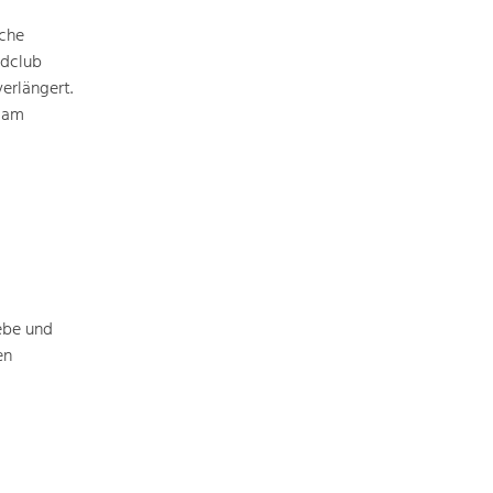
iche
ldclub
erlängert.
d am
ebe und
en