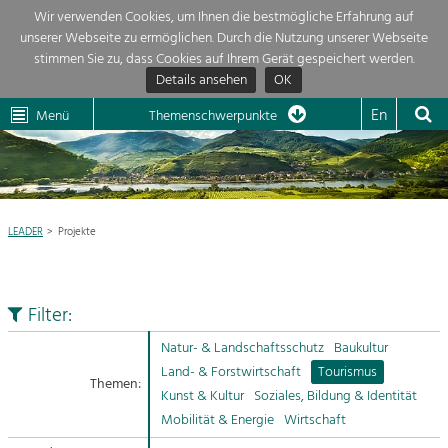
Wir verwenden Cookies, um Ihnen die bestmögliche Erfahrung auf
unserer Webseite zu ermöglichen. Durch die Nutzung unserer Webseite
Themenübersicht
stimmen Sie zu, dass Cookies auf Ihrem Gerät gespeichert werden.
Details ansehen
OK
LEADER
Wachau
Dunkelsteinerwald
Klima
Die Regionalentwicklung in unserer Region ist sehr vielfältig. Deshalb
En
Menü
Themenschwerpunkte
geben wir hier eine Übersicht über unsere Themenschwerpunkte. Für
Aktuelles
mehr Informationen einfach das Thema anklicken und schon werden alle

Projekte in diesem Kontext angezeigt.
Region

Natur- &
LEADER
Projekte
Projekte
Landschaftsschutz
Pflege, Regulierung und
LEADER

Weiterentwicklung.
Filter:
Baukultur
Mein Projekt

Ortsbild, Baukultur und nachhaltiges
Natur- & Landschaftsschutz
Baukultur
Siedlungswesen.
Land- & Forstwirtschaft
Tourismus
Themen:
Suche
Kunst & Kultur
Soziales, Bildung & Identität
Land- & Forstwirtschaft
Mobilität & Energie
Wirtschaft
Bewirtschaftung und Pflege der
Impressum
Kulturlandschaft.