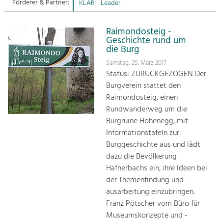
Förderer & Partner:
KLAR!
Leader
Sitemap
Tourismus
Raimondosteig -
Angebotsentwicklung und
Kontakt
Geschichte rund um
Positionierung.
die Burg
Samstag, 25. März 2017
Kunst & Kultur
Status: ZURÜCKGEZOGEN Der
Handwerk, Wissenschaft und Forschung.
Burgverein stattet den
Raimondosteig, einen
Soziales, Bildung &
Rundwanderweg um die
Identität
Burgruine Hohenegg, mit
Gleichberechtigung, Jugend und
Informationstafeln zur
Integration
Burggeschichte aus und lädt
Mobilität & Energie
dazu die Bevölkerung
Klimawandel, öffentlicher Verkehr und
Hafnerbachs ein, ihre Ideen bei
erneuerbare Energie
der Themenfindung und -
ausarbeitung einzubringen.
Wirtschaft
Franz Pötscher vom Büro für
Steigerung regionaler Wertschöpfung
Museumskonzepte und -