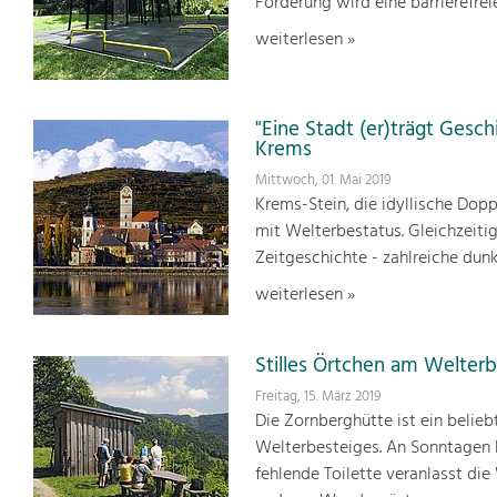
Förderung wird eine barrierefr
weiterlesen »
"Eine Stadt (er)trägt Gesch
Krems
Mittwoch, 01. Mai 2019
Krems-Stein, die idyllische Dop
mit Welterbestatus. Gleichzeitig
Zeitgeschichte - zahlreiche dunk
weiterlesen »
Stilles Örtchen am Welter
Freitag, 15. März 2019
Die Zornberghütte ist ein beli
Welterbesteiges. An Sonntagen bi
fehlende Toilette veranlasst d