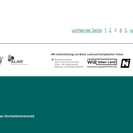
vorherige Seite
1
2
3
4
5
n
u-Dunkelsteinerwald