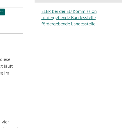
Die
Regionalentwicklung
ELER bei der EU Kommission
ät
in
fördergebende Bundesstelle
unserer
fördergebende Landesstelle
Region
ist
sehr
vielfältig.
Deshalb
 diese
geben
t läuft
wir
se im
hier
eine
Übersicht
über
unsere
Themenschwerpunkte.
Für
mehr
 vier