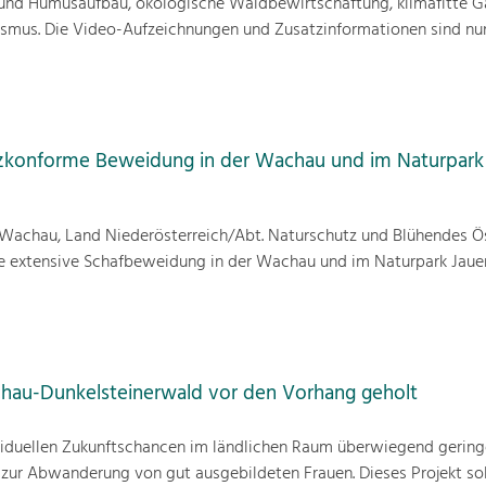
nd Humusaufbau, ökologische Waldbewirtschaftung, klimafitte G
mus. Die Video-Aufzeichnungen und Zusatzinformationen sind nun
zkonforme Beweidung in der Wachau und im Naturpark
achau, Land Niederösterreich/Abt. Naturschutz und Blühendes Ös
ne extensive Schafbeweidung in der Wachau und im Naturpark Jauer
hau-Dunkelsteinerwald vor den Vorhang geholt
viduellen Zukunftschancen im ländlichen Raum überwiegend geringer
zur Abwanderung von gut ausgebildeten Frauen. Dieses Projekt sol