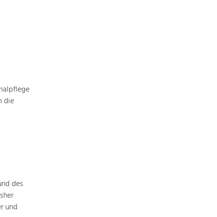
malpflege
m die
und des
isher
er und