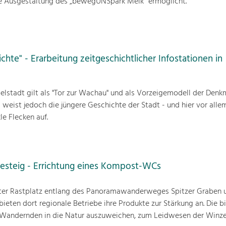
eie Ausgestaltung des „bewegUNSpark Melk“ ermöglicht.
ichte" - Erarbeitung zeitgeschichtlicher Infostationen in
pelstadt gilt als "Tor zur Wachau" und als Vorzeigemodell der Denk
 weist jedoch die jüngere Geschichte der Stadt - und hier vor alle
le Flecken auf.
besteig - Errichtung eines Kompost-WCs
ebter Rastplatz entlang des Panoramawanderweges Spitzer Graben 
eten dort regionale Betriebe ihre Produkte zur Stärkung an. Die b
ie Wandernden in die Natur auszuweichen, zum Leidwesen der Winz