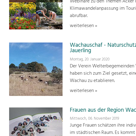
Webinare zu den Themen Acker u
Klimawandelanpassung im Touris
abrufbar.
weiterlesen »
Wachauschaf - Naturschut
Jauerling
Montag, 20. Januar 2020
Der Verein Welterbegemeinden W
haben sich zum Ziel gesetzt, ei
Wachau zu etablieren.
weiterlesen »
Frauen aus der Region Wac
Mittwoch, 06. November 2019
Junge Frauen schätzen ihre indi
im städtischen Raum. Es kommt 