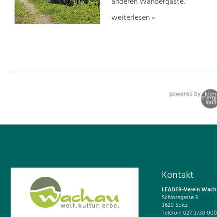
anderen Wandergäste.
weiterlesen »
Kontakt
LEADER-Verein Wacha
Schlossgasse 3
3620 Spitz
Telefon: 02713/30 000