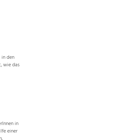
Baukultur
Ortsbild, Baukultur und nachhaltiges
Siedlungswesen.
Land- & Forstwirtschaft
Bewirtschaftung und Pflege der
Kulturlandschaft.
 in den
t, wie das
Tourismus
Angebotsentwicklung und
Positionierung.
Kunst & Kultur
Handwerk, Wissenschaft und Forschung.
rInnen in
lfe einer
Soziales, Bildung &
n.