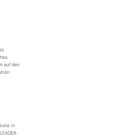
Identität
Gleichberechtigung, Jugend und
Integration
Mobilität & Energie
Klimawandel, öffentlicher Verkehr und
erneuerbare Energie
as
Wirtschaft
hau.
Steigerung regionaler Wertschöpfung
n auf den
ation
lle. In
e LEADER-