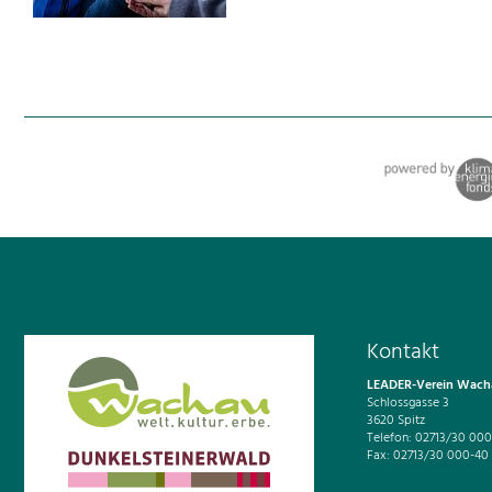
Kontakt
LEADER-Verein Wacha
Schlossgasse 3
3620 Spitz
Telefon: 02713/30 000
Fax: 02713/30 000-40