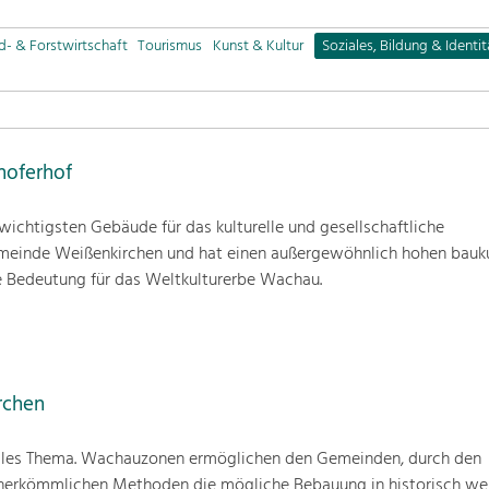
d- & Forstwirtschaft
Tourismus
Kunst & Kultur
Soziales, Bildung & Identit
hoferhof
 wichtigsten Gebäude für das kulturelle und gesellschaftliche
einde Weißenkirchen und hat einen außergewöhnlich hohen bauku
 Bedeutung für das Weltkulturerbe Wachau.
rchen
elles Thema. Wachauzonen ermöglichen den Gemeinden, durch den
 herkömmlichen Methoden die mögliche Bebauung in historisch we