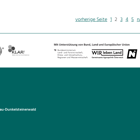
vorherige Seite
1
2
3
4
5
n
u-Dunkelsteinerwald