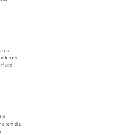
Baukultur
Ortsbild, Baukultur und nachhaltiges
Siedlungswesen.
Land- & Forstwirtschaft
Bewirtschaftung und Pflege der
Kulturlandschaft.
e die
urden im
rf und
Tourismus
Angebotsentwicklung und
Positionierung.
Kunst & Kultur
Handwerk, Wissenschaft und Forschung.
tet
 allem die
Soziales, Bildung &
n