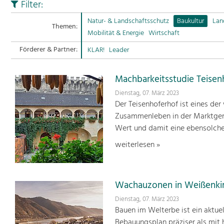
Filter:
Natur- & Landschaftsschutz
Baukultur
Lan
Themen:
Mobilität & Energie
Wirtschaft
Förderer & Partner:
KLAR!
Leader
Machbarkeitsstudie Teisen
Dienstag, 07. März 2023
Der Teisenhoferhof ist eines der
Zusammenleben in der Marktgem
Wert und damit eine ebensolche
weiterlesen »
Wachauzonen in Weißenki
Dienstag, 07. März 2023
Bauen im Welterbe ist ein aktu
Bebauungsplan präziser als mit