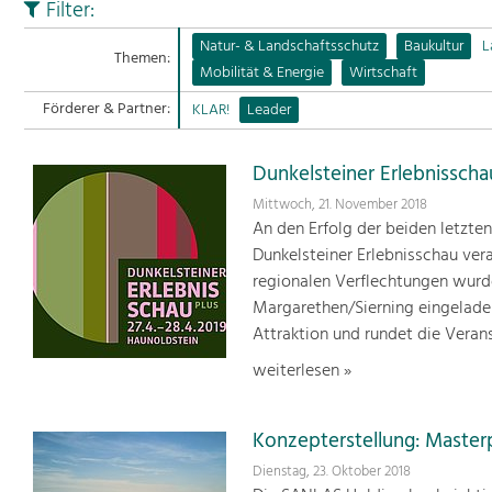
Filter:
Natur- & Landschaftsschutz
Baukultur
L
Themen:
Mobilität & Energie
Wirtschaft
Förderer & Partner:
KLAR!
Leader
Dunkelsteiner Erlebnisschau
Mittwoch, 21. November 2018
An den Erfolg der beiden letzte
Dunkelsteiner Erlebnisschau vera
regionalen Verflechtungen wurd
Margarethen/Sierning eingeladen
Attraktion und rundet die Verans
weiterlesen »
Konzepterstellung: Masterp
Dienstag, 23. Oktober 2018