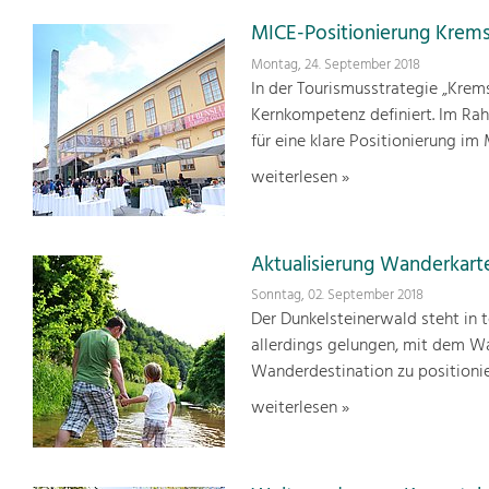
MICE-Positionierung Kre
Montag, 24. September 2018
In der Tourismusstrategie „Krem
Kernkompetenz definiert. Im Ra
für eine klare Positionierung i
weiterlesen »
Aktualisierung Wanderkart
Sonntag, 02. September 2018
Der Dunkelsteinerwald steht in t
allerdings gelungen, mit dem W
Wanderdestination zu positionie
weiterlesen »