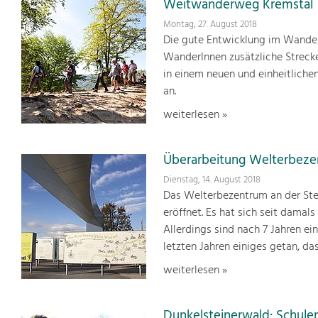
Weitwanderweg Kremstal
Montag, 27. August 2018
Die gute Entwicklung im Wande
WanderInnen zusätzliche Streck
in einem neuen und einheitlich
an.
weiterlesen »
Überarbeitung Welterbez
Dienstag, 14. August 2018
Das Welterbezentrum an der Ste
eröffnet. Es hat sich seit damals
Allerdings sind nach 7 Jahren ei
letzten Jahren einiges getan, d
weiterlesen »
Dunkelsteinerwald: Schule