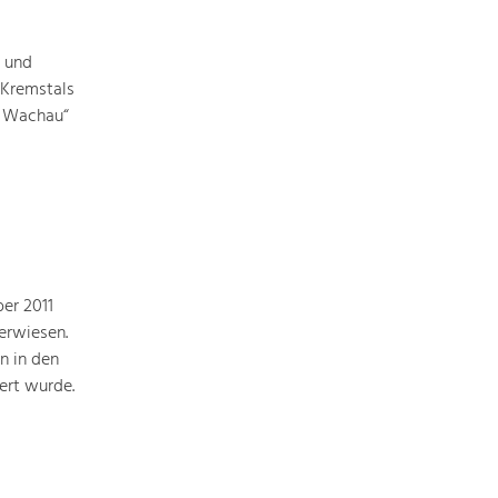
 und
 Kremstals
g Wachau“
er 2011
 erwiesen.
n in den
ert wurde.