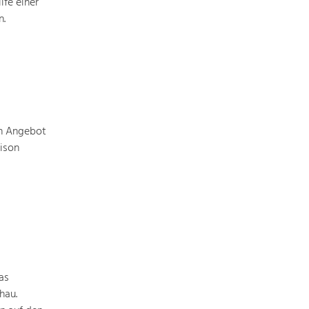
Identität
lfe einer
Gleichberechtigung, Jugend und
n.
Integration
Mobilität & Energie
Klimawandel, öffentlicher Verkehr und
erneuerbare Energie
Wirtschaft
en Angebot
Steigerung regionaler Wertschöpfung
ison
as
hau.