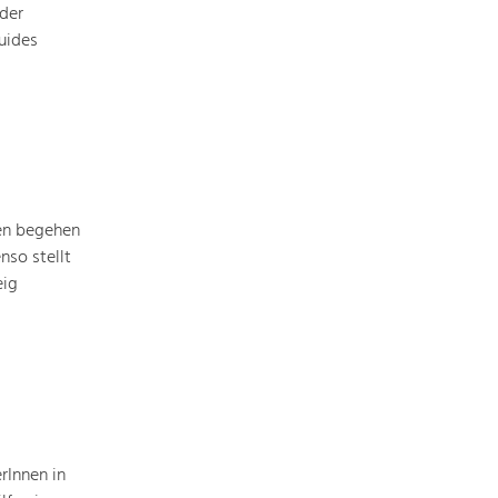
der
Baukultur
uides
Ortsbild, Baukultur und nachhaltiges
Siedlungswesen.
Land- & Forstwirtschaft
Bewirtschaftung und Pflege der
Kulturlandschaft.
en begehen
Tourismus
nso stellt
Angebotsentwicklung und
eig
Positionierung.
Kunst & Kultur
Handwerk, Wissenschaft und Forschung.
Soziales, Bildung &
rInnen in