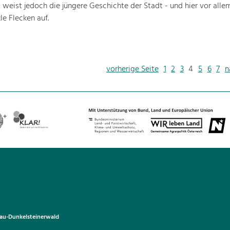
 weist jedoch die jüngere Geschichte der Stadt - und hier vor alle
le Flecken auf.
vorherige Seite
1
2
3
4
5
6
7
n
u-Dunkelsteinerwald