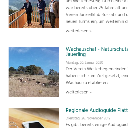
am Welterbesteig. Durch eine A
war bereits über 25 Jahre alt 
Verein Jankerlklub Rossatz und 
neuen Turms ein, um weiterhin d
weiterlesen »
Wachauschaf - Naturschut
Jauerling
Montag, 20. Januar 2020
Der Verein Welterbegemeinden W
haben sich zum Ziel gesetzt, ei
Wachau zu etablieren.
weiterlesen »
Regionale Audioguide Pla
Dienstag, 26. November 2019
Es gibt bereits einige Audiogui