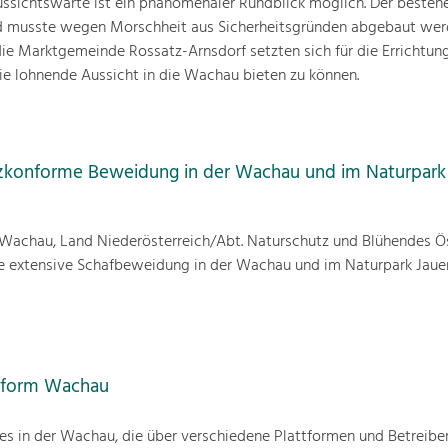
ussichtswarte ist ein phänomenaler Rundblick möglich. Der beste
und musste wegen Morschheit aus Sicherheitsgründen abgebaut wer
die Marktgemeinde Rossatz-Arnsdorf setzten sich für die Errichtun
ie lohnende Aussicht in die Wachau bieten zu können.
zkonforme Beweidung in der Wachau und im Naturpark
achau, Land Niederösterreich/Abt. Naturschutz und Blühendes Ös
ne extensive Schafbeweidung in der Wachau und im Naturpark Jauer
ttform Wachau
des in der Wachau, die über verschiedene Plattformen und Betreibe