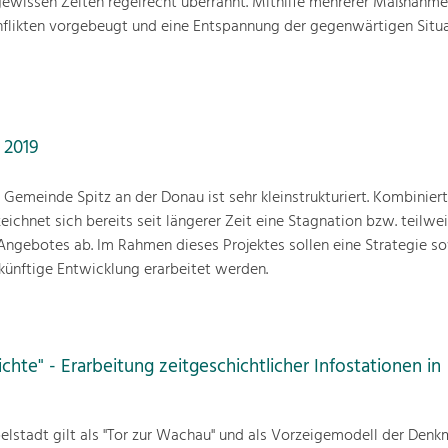
 gewissen Zeiten regelrecht überrannt. Mithilfe mehrerer Maßnahme
nflikten vorgebeugt und eine Entspannung der gegenwärtigen Situ
 2019
r Gemeinde Spitz an der Donau ist sehr kleinstrukturiert. Kombiniert
chnet sich bereits seit längerer Zeit eine Stagnation bzw. teilwe
Angebotes ab. Im Rahmen dieses Projektes sollen eine Strategie s
ünftige Entwicklung erarbeitet werden.
ichte" - Erarbeitung zeitgeschichtlicher Infostationen in
pelstadt gilt als "Tor zur Wachau" und als Vorzeigemodell der Denk