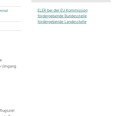
Die
Regionalentwicklung
ELER bei der EU Kommission
ntität
in
fördergebende Bundesstelle
unserer
fördergebende Landesstelle
Region
ist
sehr
vielfältig.
Deshalb
geben
e
wir
en Umgang
hier
eine
Übersicht
über
unsere
Themenschwerpunkte.
Für
mehr
lugsziel