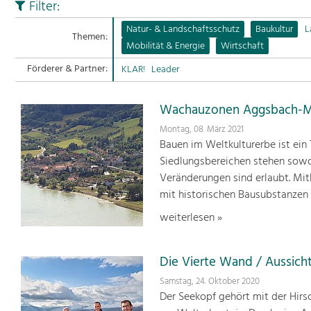
Filter:
Natur- & Landschaftsschutz
Baukultur
L
Themen:
Mobilität & Energie
Wirtschaft
Förderer & Partner:
KLAR!
Leader
Wachauzonen Aggsbach-M
Montag, 08. März 2021
Bauen im Weltkulturerbe ist ein
Siedlungsbereichen stehen sowo
Veränderungen sind erlaubt. Mi
mit historischen Bausubstanzen 
weiterlesen »
Die Vierte Wand / Aussich
Samstag, 24. Oktober 2020
Der Seekopf gehört mit der Hir