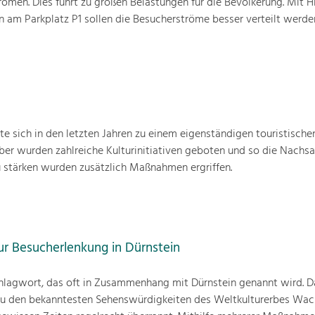
ömen. Dies führt zu großen Belastungen für die Bevölkerung. Mit Hi
am Parkplatz P1 sollen die Besucherströme besser verteilt werde
 sich in den letzten Jahren zu einem eigenständigen touristisch
ber wurden zahlreiche Kulturinitiativen geboten und so die Nachsa
 stärken wurden zusätzlich Maßnahmen ergriffen.
 Besucherlenkung in Dürnstein
Schlagwort, das oft in Zusammenhang mit Dürnstein genannt wird. D
 zu den bekanntesten Sehenswürdigkeiten des Weltkulturerbes Wac