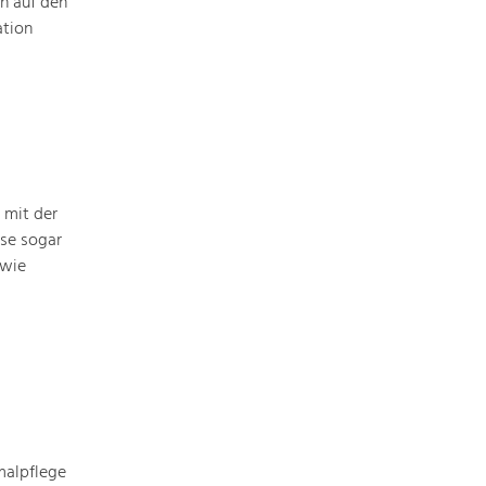
n auf den
ation
 mit der
ise sogar
owie
malpflege