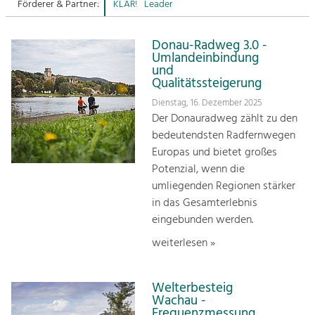
Förderer & Partner:
KLAR!
Leader
Sitemap
Tourismus
Donau-Radweg 3.0 -
Angebotsentwicklung und
Kontakt
Umlandeinbindung
Positionierung.
und
Qualitätssteigerung
Kunst & Kultur
Dienstag, 16. Dezember 2025
Handwerk, Wissenschaft und Forschung.
Der Donauradweg zählt zu den
bedeutendsten Radfernwegen
Europas und bietet großes
Soziales, Bildung &
Potenzial, wenn die
Identität
umliegenden Regionen stärker
Gleichberechtigung, Jugend und
Integration
in das Gesamterlebnis
Mobilität & Energie
eingebunden werden.
Klimawandel, öffentlicher Verkehr und
weiterlesen »
erneuerbare Energie
Wirtschaft
Welterbesteig
Steigerung regionaler Wertschöpfung
Wachau -
Frequenzmessung