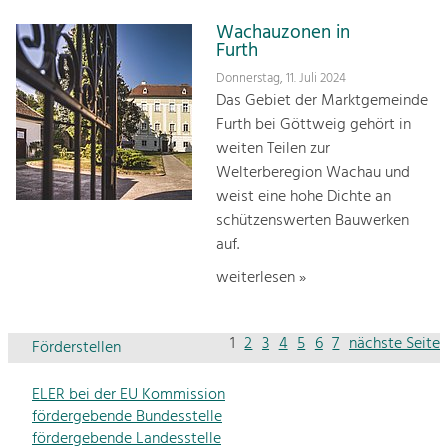
Wachauzonen in
Furth
Donnerstag, 11. Juli 2024
Das Gebiet der Marktgemeinde
Furth bei Göttweig gehört in
weiten Teilen zur
Welterberegion Wachau und
weist eine hohe Dichte an
schützenswerten Bauwerken
auf.
weiterlesen »
1
2
3
4
5
6
7
nächste Seite
Förderstellen
ELER bei der EU Kommission
fördergebende Bundesstelle
fördergebende Landesstelle