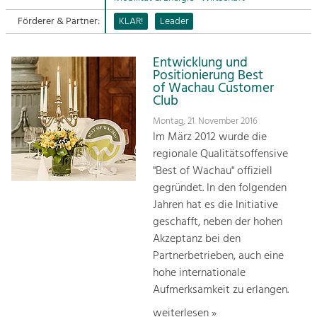
Förderer & Partner:
KLAR!
Leader
Sitemap
Tourismus
Angebotsentwicklung und
Kontakt
Positionierung.
Entwicklung und
Positionierung Best
of Wachau Customer
Kunst & Kultur
Club
Handwerk, Wissenschaft und Forschung.
Montag, 21. November 2016
Im März 2012 wurde die
regionale Qualitätsoffensive
Soziales, Bildung &
"Best of Wachau" offiziell
Identität
gegründet. In den folgenden
Gleichberechtigung, Jugend und
Integration
Jahren hat es die Initiative
Mobilität & Energie
geschafft, neben der hohen
Klimawandel, öffentlicher Verkehr und
Akzeptanz bei den
erneuerbare Energie
Partnerbetrieben, auch eine
hohe internationale
Wirtschaft
Aufmerksamkeit zu erlangen.
Steigerung regionaler Wertschöpfung
weiterlesen »