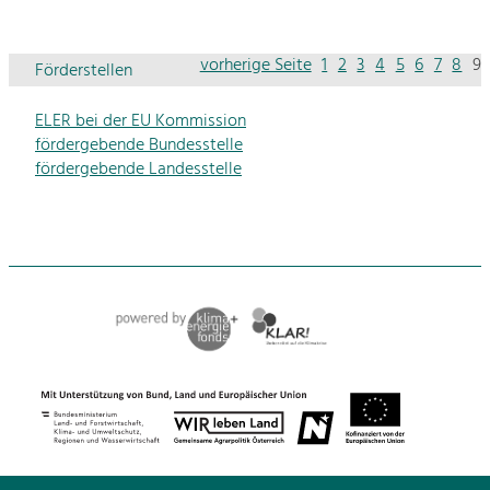
vorherige Seite
1
2
3
4
5
6
7
8
9
Förderstellen
ELER bei der EU Kommission
fördergebende Bundesstelle
fördergebende Landesstelle