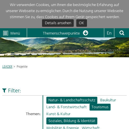
Wir verwenden Cookies, um Ihnen die bestmögliche Erfahrung auf
unserer Webseite zu ermöglichen. Durch die Nutzung unserer Webseite
Themenübersicht
stimmen Sie zu, dass Cookies auf Ihrem Gerät gespeichert werden.
Details ansehen
OK
LEADER
Wachau
Dunkelsteinerwald
Klima
Die Regionalentwicklung in unserer Region ist sehr vielfältig. Deshalb
En
Menü
Themenschwerpunkte
geben wir hier eine Übersicht über unsere Themenschwerpunkte. Für
Aktuelles
mehr Informationen einfach das Thema anklicken und schon werden alle

Projekte in diesem Kontext angezeigt.
Region

Natur- &
LEADER
Projekte
Projekte
Landschaftsschutz
Pflege, Regulierung und
LEADER

Weiterentwicklung.
Filter:
Baukultur
Mein Projekt

Ortsbild, Baukultur und nachhaltiges
Natur- & Landschaftsschutz
Baukultur
Siedlungswesen.
Land- & Forstwirtschaft
Tourismus
Suche
Themen:
Kunst & Kultur
Land- & Forstwirtschaft
Soziales, Bildung & Identität
Bewirtschaftung und Pflege der
Impressum
Kulturlandschaft.
Mobilität & Energie
Wirtschaft