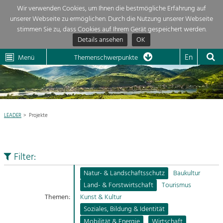
Wir verwenden Cookies, um Ihnen die bestmögliche Erfahrung auf
unserer Webseite zu ermöglichen. Durch die Nutzung unserer Webseite
Themenübersicht
stimmen Sie zu, dass Cookies auf Ihrem Gerät gespeichert werden.
Details ansehen
OK
LEADER
Wachau
Dunkelsteinerwald
Klima
Die Regionalentwicklung in unserer Region ist sehr vielfältig. Deshalb gebe
En
Menü
Themenschwerpunkte
wir hier eine Übersicht über unsere Themenschwerpunkte. Für mehr
Aktuelles
Informationen einfach das Thema anklicken und schon werden alle Projekt

in diesem Kontext angezeigt.
Region

Natur- &
LEADER
Projekte
Projekte
Landschaftsschutz
Pflege, Regulierung und
LEADER

Weiterentwicklung.
Filter:
Baukultur
Mein Projekt

Ortsbild, Baukultur und nachhaltiges
Natur- & Landschaftsschutz
Baukultur
Siedlungswesen.
Land- & Forstwirtschaft
Tourismus
Suche
Themen:
Kunst & Kultur
Land- & Forstwirtschaft
Soziales, Bildung & Identität
Bewirtschaftung und Pflege der
Impressum
Kulturlandschaft.
Mobilität & Energie
Wirtschaft