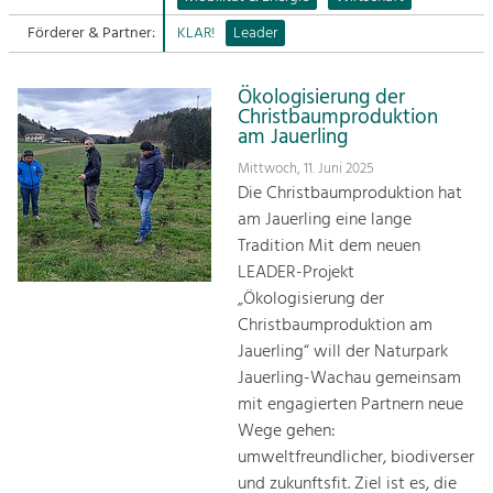
Förderer & Partner:
KLAR!
Leader
Sitemap
Tourismus
Angebotsentwicklung und
Kontakt
Positionierung.
Ökologisierung der
Christbaumproduktion
am Jauerling
Kunst & Kultur
Mittwoch, 11. Juni 2025
Handwerk, Wissenschaft und Forschung.
Die Christbaumproduktion hat
am Jauerling eine lange
Soziales, Bildung &
Tradition Mit dem neuen
Identität
LEADER-Projekt
Gleichberechtigung, Jugend und
„Ökologisierung der
Integration
Christbaumproduktion am
Mobilität & Energie
Jauerling“ will der Naturpark
Klimawandel, öffentlicher Verkehr und
Jauerling-Wachau gemeinsam
erneuerbare Energie
mit engagierten Partnern neue
Wege gehen:
Wirtschaft
umweltfreundlicher, biodiverser
Steigerung regionaler Wertschöpfung
und zukunftsfit. Ziel ist es, die