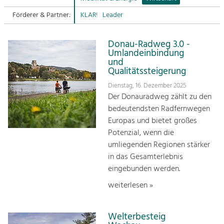
Förderer & Partner:
KLAR!
Leader
Sitemap
Tourismus
Angebotsentwicklung und
Kontakt
Positionierung.
Donau-Radweg 3.0 -
Umlandeinbindung
und
Kunst & Kultur
Qualitätssteigerung
Handwerk, Wissenschaft und Forschung.
Dienstag, 16. Dezember 2025
Der Donauradweg zählt zu den
bedeutendsten Radfernwegen
Soziales, Bildung &
Europas und bietet großes
Identität
Potenzial, wenn die
Gleichberechtigung, Jugend und
Integration
umliegenden Regionen stärker
Mobilität & Energie
in das Gesamterlebnis
Klimawandel, öffentlicher Verkehr und
eingebunden werden.
erneuerbare Energie
weiterlesen »
Wirtschaft
Steigerung regionaler Wertschöpfung
Welterbesteig