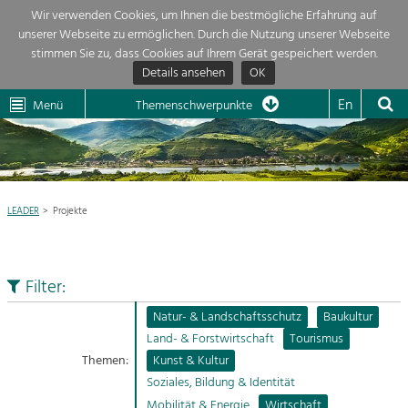
Wir verwenden Cookies, um Ihnen die bestmögliche Erfahrung auf
unserer Webseite zu ermöglichen. Durch die Nutzung unserer Webseite
Themenübersicht
stimmen Sie zu, dass Cookies auf Ihrem Gerät gespeichert werden.
Details ansehen
OK
LEADER
Wachau
Dunkelsteinerwald
Klima
Die Regionalentwicklung in unserer Region ist sehr vielfältig. Deshalb
En
Menü
Themenschwerpunkte
geben wir hier eine Übersicht über unsere Themenschwerpunkte. Für
Aktuelles
mehr Informationen einfach das Thema anklicken und schon werden alle

Projekte in diesem Kontext angezeigt.
Region

Natur- &
LEADER
Projekte
Projekte
Landschaftsschutz
Pflege, Regulierung und
LEADER

Weiterentwicklung.
Filter:
Baukultur
Mein Projekt

Ortsbild, Baukultur und nachhaltiges
Natur- & Landschaftsschutz
Baukultur
Siedlungswesen.
Land- & Forstwirtschaft
Tourismus
Suche
Themen:
Kunst & Kultur
Land- & Forstwirtschaft
Soziales, Bildung & Identität
Bewirtschaftung und Pflege der
Impressum
Kulturlandschaft.
Mobilität & Energie
Wirtschaft