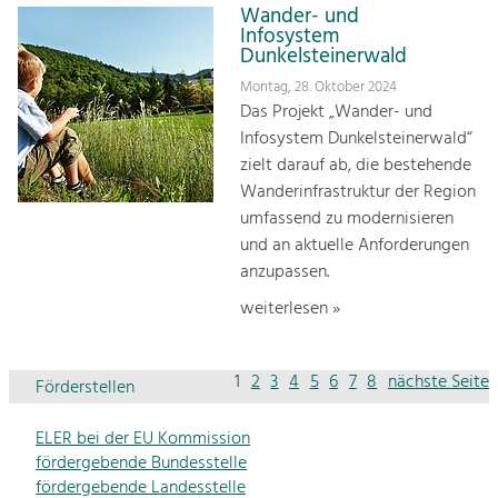
Wander- und
Infosystem
Dunkelsteinerwald
Montag, 28. Oktober 2024
Das Projekt „Wander- und
Infosystem Dunkelsteinerwald“
zielt darauf ab, die bestehende
Wanderinfrastruktur der Region
umfassend zu modernisieren
und an aktuelle Anforderungen
anzupassen.
weiterlesen »
1
2
3
4
5
6
7
8
nächste Seite
Förderstellen
ELER bei der EU Kommission
fördergebende Bundesstelle
fördergebende Landesstelle