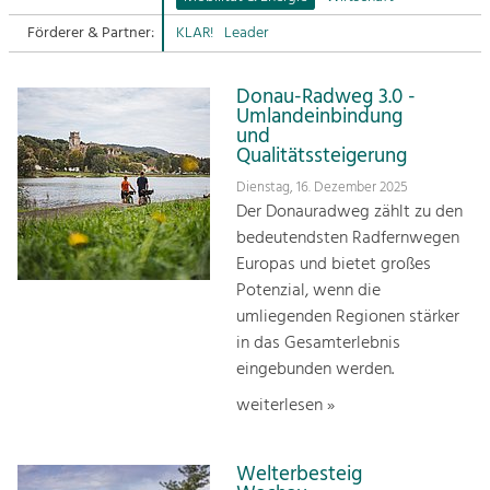
Förderer & Partner:
KLAR!
Leader
Sitemap
Tourismus
Angebotsentwicklung und
Kontakt
Positionierung.
Donau-Radweg 3.0 -
Umlandeinbindung
und
Kunst & Kultur
Qualitätssteigerung
Handwerk, Wissenschaft und Forschung.
Dienstag, 16. Dezember 2025
Der Donauradweg zählt zu den
bedeutendsten Radfernwegen
Soziales, Bildung &
Europas und bietet großes
Identität
Potenzial, wenn die
Gleichberechtigung, Jugend und
Integration
umliegenden Regionen stärker
Mobilität & Energie
in das Gesamterlebnis
Klimawandel, öffentlicher Verkehr und
eingebunden werden.
erneuerbare Energie
weiterlesen »
Wirtschaft
Steigerung regionaler Wertschöpfung
Welterbesteig