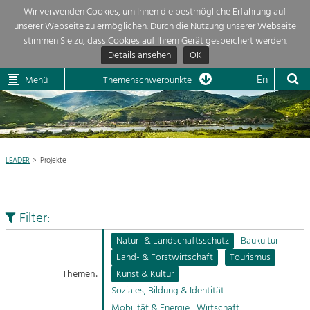
Wir verwenden Cookies, um Ihnen die bestmögliche Erfahrung auf
unserer Webseite zu ermöglichen. Durch die Nutzung unserer Webseite
Themenübersicht
stimmen Sie zu, dass Cookies auf Ihrem Gerät gespeichert werden.
Details ansehen
OK
LEADER
Wachau
Dunkelsteinerwald
Klima
Die Regionalentwicklung in unserer Region ist sehr vielfältig. Deshalb
En
Menü
Themenschwerpunkte
geben wir hier eine Übersicht über unsere Themenschwerpunkte. Für
Aktuelles
mehr Informationen einfach das Thema anklicken und schon werden alle

Projekte in diesem Kontext angezeigt.
Region

Natur- &
LEADER
Projekte
Projekte
Landschaftsschutz
Pflege, Regulierung und
LEADER

Weiterentwicklung.
Filter:
Baukultur
Mein Projekt

Ortsbild, Baukultur und nachhaltiges
Natur- & Landschaftsschutz
Baukultur
Siedlungswesen.
Land- & Forstwirtschaft
Tourismus
Suche
Themen:
Kunst & Kultur
Land- & Forstwirtschaft
Soziales, Bildung & Identität
Bewirtschaftung und Pflege der
Impressum
Kulturlandschaft.
Mobilität & Energie
Wirtschaft