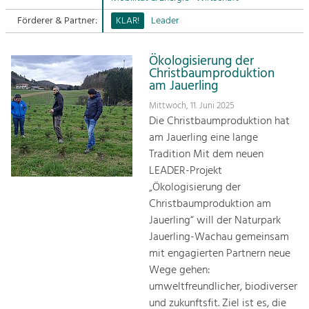
Förderer & Partner:
KLAR!
Leader
Sitemap
Tourismus
Angebotsentwicklung und
Kontakt
Positionierung.
Ökologisierung der
Christbaumproduktion
am Jauerling
Kunst & Kultur
Mittwoch, 11. Juni 2025
Handwerk, Wissenschaft und Forschung.
Die Christbaumproduktion hat
am Jauerling eine lange
Soziales, Bildung &
Tradition Mit dem neuen
Identität
LEADER-Projekt
Gleichberechtigung, Jugend und
„Ökologisierung der
Integration
Christbaumproduktion am
Mobilität & Energie
Jauerling“ will der Naturpark
Klimawandel, öffentlicher Verkehr und
Jauerling-Wachau gemeinsam
erneuerbare Energie
mit engagierten Partnern neue
Wege gehen:
Wirtschaft
umweltfreundlicher, biodiverser
Steigerung regionaler Wertschöpfung
und zukunftsfit. Ziel ist es, die