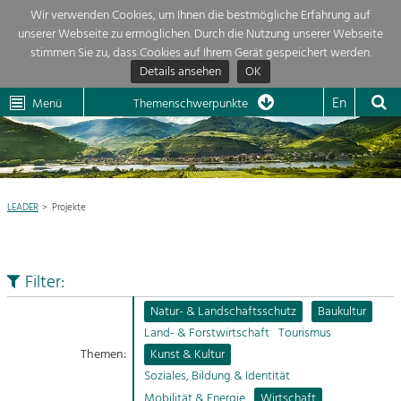
Wir verwenden Cookies, um Ihnen die bestmögliche Erfahrung auf
unserer Webseite zu ermöglichen. Durch die Nutzung unserer Webseite
Themenübersicht
stimmen Sie zu, dass Cookies auf Ihrem Gerät gespeichert werden.
Details ansehen
OK
LEADER
Wachau
Dunkelsteinerwald
Klima
Die Regionalentwicklung in unserer Region ist sehr vielfältig. Deshalb
En
Menü
Themenschwerpunkte
geben wir hier eine Übersicht über unsere Themenschwerpunkte. Für
Aktuelles
mehr Informationen einfach das Thema anklicken und schon werden alle

Projekte in diesem Kontext angezeigt.
Region

Natur- &
LEADER
Projekte
Projekte
Landschaftsschutz
Pflege, Regulierung und
LEADER

Weiterentwicklung.
Filter:
Baukultur
Mein Projekt

Ortsbild, Baukultur und nachhaltiges
Natur- & Landschaftsschutz
Baukultur
Siedlungswesen.
Land- & Forstwirtschaft
Tourismus
Suche
Themen:
Kunst & Kultur
Land- & Forstwirtschaft
Soziales, Bildung & Identität
Bewirtschaftung und Pflege der
Impressum
Kulturlandschaft.
Mobilität & Energie
Wirtschaft