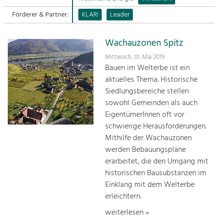
Förderer & Partner:
KLAR!
Leader
Sitemap
Tourismus
Angebotsentwicklung und
Kontakt
Positionierung.
Wachauzonen Spitz
Mittwoch, 01. Mai 2019
Kunst & Kultur
Bauen im Welterbe ist ein
Handwerk, Wissenschaft und Forschung.
aktuelles Thema. Historische
Siedlungsbereiche stellen
sowohl Gemeinden als auch
Soziales, Bildung &
EigentümerInnen oft vor
Identität
schwierige Herausforderungen.
Gleichberechtigung, Jugend und
Mithilfe der Wachauzonen
Integration
werden Bebauungspläne
Mobilität & Energie
erarbeitet, die den Umgang mit
Klimawandel, öffentlicher Verkehr und
erneuerbare Energie
historischen Bausubstanzen im
Einklang mit dem Welterbe
Wirtschaft
erleichtern.
Steigerung regionaler Wertschöpfung
weiterlesen »