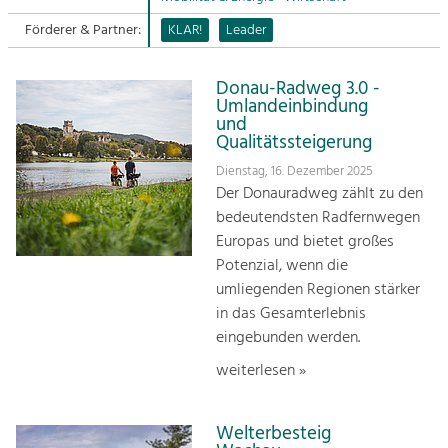
Förderer & Partner:
KLAR!
Leader
Sitemap
Tourismus
Angebotsentwicklung und
Kontakt
Positionierung.
Donau-Radweg 3.0 -
Umlandeinbindung
und
Kunst & Kultur
Qualitätssteigerung
Handwerk, Wissenschaft und Forschung.
Dienstag, 16. Dezember 2025
Der Donauradweg zählt zu den
bedeutendsten Radfernwegen
Soziales, Bildung &
Europas und bietet großes
Identität
Potenzial, wenn die
Gleichberechtigung, Jugend und
Integration
umliegenden Regionen stärker
Mobilität & Energie
in das Gesamterlebnis
Klimawandel, öffentlicher Verkehr und
eingebunden werden.
erneuerbare Energie
weiterlesen »
Wirtschaft
Steigerung regionaler Wertschöpfung
Welterbesteig