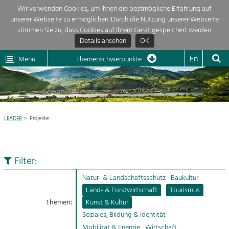
Wir verwenden Cookies, um Ihnen die bestmögliche Erfahrung auf
unserer Webseite zu ermöglichen. Durch die Nutzung unserer Webseite
Themenübersicht
stimmen Sie zu, dass Cookies auf Ihrem Gerät gespeichert werden.
Details ansehen
OK
LEADER
Wachau
Dunkelsteinerwald
Klima
Die Regionalentwicklung in unserer Region ist sehr vielfältig. Deshalb
En
Menü
Themenschwerpunkte
geben wir hier eine Übersicht über unsere Themenschwerpunkte. Für
Aktuelles
mehr Informationen einfach das Thema anklicken und schon werden alle

Projekte in diesem Kontext angezeigt.
Region

Natur- &
LEADER
Projekte
Projekte
Landschaftsschutz
Pflege, Regulierung und
LEADER

Weiterentwicklung.
Filter:
Baukultur
Mein Projekt

Ortsbild, Baukultur und nachhaltiges
Natur- & Landschaftsschutz
Baukultur
Siedlungswesen.
Land- & Forstwirtschaft
Tourismus
Suche
Themen:
Kunst & Kultur
Land- & Forstwirtschaft
Soziales, Bildung & Identität
Bewirtschaftung und Pflege der
Impressum
Kulturlandschaft.
Mobilität & Energie
Wirtschaft