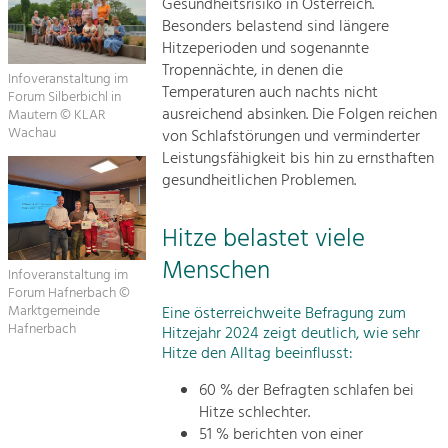
Gesundheitsrisiko in Österreich.
Besonders belastend sind längere
Hitzeperioden und sogenannte
Tropennächte, in denen die
Infoveranstaltung im
Temperaturen auch nachts nicht
Forum Silberbichl in
ausreichend absinken. Die Folgen reichen
Mautern © KLAR
Wachau
von Schlafstörungen und verminderter
Leistungsfähigkeit bis hin zu ernsthaften
gesundheitlichen Problemen.
Hitze belastet viele
Menschen
Infoveranstaltung im
Forum Hafnerbach ©
Marktgemeinde
Eine österreichweite Befragung zum
Hafnerbach
Hitzejahr 2024 zeigt deutlich, wie sehr
Hitze den Alltag beeinflusst:
60 % der Befragten schlafen bei
Hitze schlechter.
51 % berichten von einer