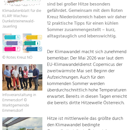
sind bei großer Hitze besonders
gefährdet. Gemeinsam mit dem Roten
Suche
Klimadatenblatt für die
Tourismus
KLAR! Wachau-
Kreuz Niederösterreich haben wir daher
Angebotsentwicklung und
Dunkelsteinerwald-
12 praktische Tipps für einen kühlen
Impressum
Positionierung.
Jauerling
Sommer zusammengestellt – kurz,
alltagstauglich und lebenswichtig.
Sitemap
Kunst & Kultur
Handwerk, Wissenschaft und Forschung.
Kontakt
Der Klimawandel macht sich zunehmend
© Rotes Kreuz NÖ
bemerkbar: Der Mai 2026 war laut dem
Soziales, Bildung &
EU-Klimawandeldienst Copernicus der
zweitwärmste Mai seit Beginn der
Identität
Aufzeichnungen. Auch für den
Gleichberechtigung, Jugend und
Integration
kommenden Sommer werden
Mobilität & Energie
überdurchschnittlich hohe Temperaturen
Infoveranstaltung in
erwartet. Bereits in diesen Tagen erreicht
Klimawandel, öffentlicher Verkehr und
Emmersdorf ©
erneuerbare Energie
die bereits dirtte Hitzewelle Österreich.
Marktgemeinde
Emmersdorf
Wirtschaft
Hitze ist mittlerweile das größte durch
Steigerung regionaler Wertschöpfung
den Klimawandel bedingte