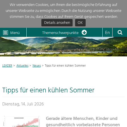
Wir verwenden Cookies, um Ihnen die bestmögliche Erfahrung auf
unserer Webseite zu ermöglichen. Durch die Nutzung unserer Webseite
Themenübersicht
stimmen Sie zu, dass Cookies auf Ihrem Gerät gespeichert werden.
Details ansehen
OK
LEADER
Wachau
Dunkelsteinerwald
Klima
Die Regionalentwicklung in unserer Region ist sehr vielfältig. Deshalb
En
Menü
Themenschwerpunkte
geben wir hier eine Übersicht über unsere Themenschwerpunkte. Für mehr
Aktuelles
Informationen einfach das Thema anklicken und schon werden alle

Projekte in diesem Kontext angezeigt.
Neues
Natur- &
Newsletter
LEADER
Aktuelles
Neues
Tipps für einen kühlen Sommer
Landschaftsschutz
Pflege, Regulierung und
Region

Weiterentwicklung.
Tipps für einen kühlen Sommer
Baukultur
Projekte
Ortsbild, Baukultur und nachhaltiges
Siedlungswesen.
Dienstag, 14. Juli 2026
LEADER

Land- & Forstwirtschaft
Gerade ältere Menschen, Kinder und
Mein Projekt

Bewirtschaftung und Pflege der
gesundheitlich vorbelastete Personen
Kulturlandschaft.