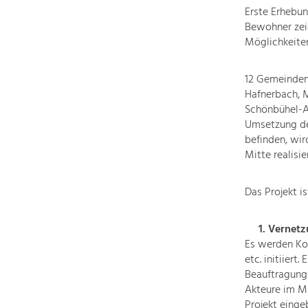
Erste Erhebu
Bewohner zeig
Möglichkeiten
12 Gemeinden 
Hafnerbach, M
Schönbühel-Ag
Umsetzung des
befinden, wir
Mitte realisier
Das Projekt is
1. Vernetz
Es werden Ko
etc. initiier
Beauftragung 
Akteure im Mu
Projekt einge