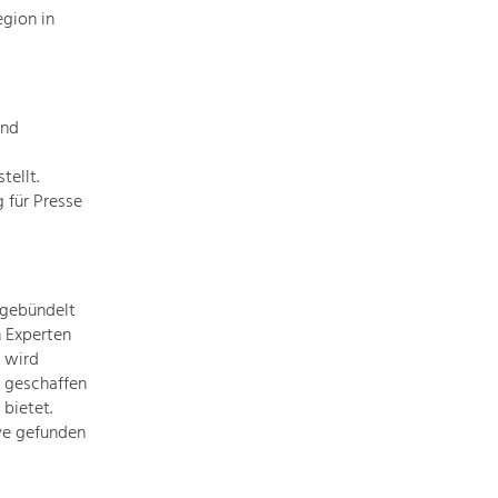
gion in
Baukultur
Ortsbild, Baukultur und nachhaltiges
Siedlungswesen.
und
Land- & Forstwirtschaft
Bewirtschaftung und Pflege der
ellt.
Kulturlandschaft.
 für Presse
Tourismus
Angebotsentwicklung und
Positionierung.
 gebündelt
n Experten
 wird
Kunst & Kultur
d geschaffen
Handwerk, Wissenschaft und Forschung.
bietet.
ive gefunden
Soziales, Bildung &