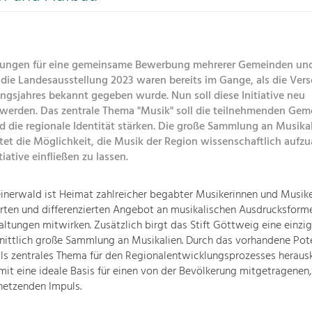
tungen für eine gemeinsame Bewerbung mehrerer Gemeinden und
 die Landesausstellung 2023 waren bereits im Gange, als die Ver
ngsjahres bekannt gegeben wurde. Nun soll diese Initiative neu
 werden. Das zentrale Thema "Musik" soll die teilnehmenden Ge
 die regionale Identität stärken. Die große Sammlung an Musikali
et die Möglichkeit, die Musik der Region wissenschaftlich aufzu
tiative einfließen zu lassen.
inerwald ist Heimat zahlreicher begabter Musikerinnen und Musiker
rten und differenzierten Angebot an musikalischen Ausdrucksform
ltungen mitwirken. Zusätzlich birgt das Stift Göttweig eine einzig
ittlich große Sammlung an Musikalien. Durch das vorhandene Pote
als zentrales Thema für den Regionalentwicklungsprozesses herauskr
mit eine ideale Basis für einen von der Bevölkerung mitgetragenen,
etzenden Impuls.