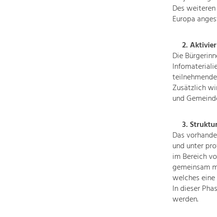
Des weiteren
Europa angest
2. Aktivie
Die Bürgerinn
Infomateriali
teilnehmende
Zusätzlich wi
und Gemeindev
3. Struktur
Das vorhande
und unter pro
im Bereich vo
gemeinsam mit
welches eine 
In dieser Pha
werden.