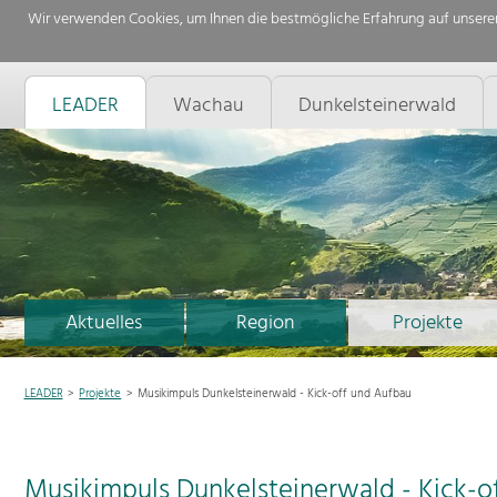
Wir verwenden Cookies, um Ihnen die bestmögliche Erfahrung auf unserer
LEADER
Wachau
Dunkelsteinerwald
Aktuelles
Region
Projekte
LEADER
Projekte
Musikimpuls Dunkelsteinerwald - Kick-off und Aufbau
Musikimpuls Dunkelsteinerwald - Kick-o