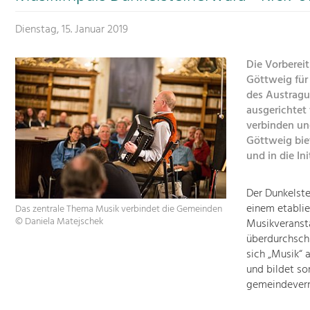
Dienstag, 15. Januar 2019
Die Vorberei
Göttweig für
des Austragu
ausgerichtet
verbinden und
Göttweig biet
und in die Ini
Der Dunkelste
einem etablie
Das zentrale Thema Musik verbindet die Gemeinden
© Daniela Matejschek
Musikveransta
überdurchschn
sich „Musik“ 
und bildet so
gemeindevern