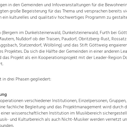
ngen in den Gemeinden und Infoveranstaltungen für die Bewohneri
ten große Begeisterung für das Thema und versprachen bereits vie
 ein kulturelles und qualitativ hochwertiges Programm zu gestalte
(Bergern im Dunkelsteinerwald, Dunkelsteinerwald, Furth bei Göt
autern, Nußdorf ob der Traisen, Paudorf, Obritzberg-Rust, Rossatz
gsbach, Statzendorf, Wölbling) und das Stift Göttweig engaieren 
 Projektes. Da sich die Hälfte der Gemeinden in einer anderen Le
d das Projekt als ein Kooperationsprojekt mit der Leader-Region 
t.
t in drei Phasen gegliedert:
ung
operationen verschiedener Institutionen, Einzelpersonen, Gruppe
t. Eine fachliche Begleitung und das Projektmanagement wird durch d
einer wissenschaftlichen Institution im Musikbereich sichergestel
sik- und Kulturbereich als auch Nicht-Musiker werden vernetzt un
bunden.