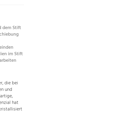
Die
Regionalentwicklung
in
unserer
 dem Stift
Region
schiebung
ist
sehr
meinden
vielfältig.
en im Stift
Deshalb
arbeiten
geben
wir
hier
, die bei
eine
en und
Übersicht
artige,
über
nzial hat
unsere
istallisiert
Themenschwerpunkte.
Für
mehr