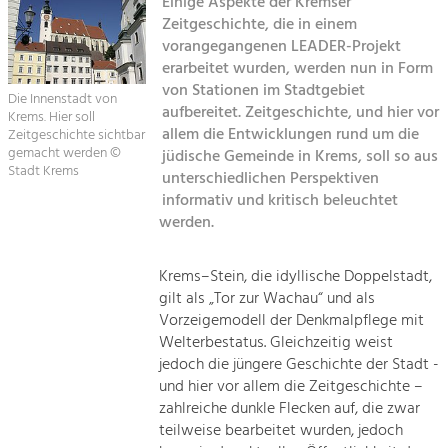
Einige Aspekte der Kremser
Zeitgeschichte, die in einem
Sitemap
Tourismus
vorangegangenen LEADER-Projekt
erarbeitet wurden, werden nun in Form
Angebotsentwicklung und
Kontakt
Positionierung.
von Stationen im Stadtgebiet
Die Innenstadt von
aufbereitet. Zeitgeschichte, und hier vor
Krems. Hier soll
Kunst & Kultur
allem die Entwicklungen rund um die
Zeitgeschichte sichtbar
gemacht werden ©
jüdische Gemeinde in Krems, soll so aus
Handwerk, Wissenschaft und Forschung.
Stadt Krems
unterschiedlichen Perspektiven
informativ und kritisch beleuchtet
Soziales, Bildung &
werden.
Identität
Gleichberechtigung, Jugend und
Krems–Stein, die idyllische Doppelstadt,
Integration
gilt als „Tor zur Wachau“ und als
Mobilität & Energie
Vorzeigemodell der Denkmalpflege mit
Klimawandel, öffentlicher Verkehr und
Welterbestatus. Gleichzeitig weist
erneuerbare Energie
jedoch die jüngere Geschichte der Stadt -
und hier vor allem die Zeitgeschichte –
Wirtschaft
zahlreiche dunkle Flecken auf, die zwar
Steigerung regionaler Wertschöpfung
teilweise bearbeitet wurden, jedoch