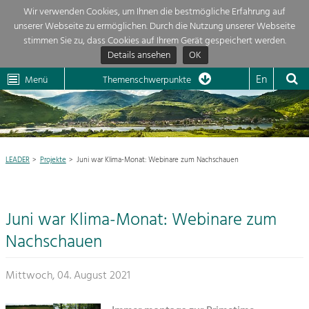
Wir verwenden Cookies, um Ihnen die bestmögliche Erfahrung auf
unserer Webseite zu ermöglichen. Durch die Nutzung unserer Webseite
Themenübersicht
stimmen Sie zu, dass Cookies auf Ihrem Gerät gespeichert werden.
Details ansehen
OK
LEADER
Wachau
Dunkelsteinerwald
Klima
Die Regionalentwicklung in unserer Region ist sehr vielfältig. Deshalb
En
Menü
Themenschwerpunkte
geben wir hier eine Übersicht über unsere Themenschwerpunkte. Für
Aktuelles
mehr Informationen einfach das Thema anklicken und schon werden alle

Projekte in diesem Kontext angezeigt.
Region

Natur- &
LEADER
Projekte
Juni war Klima-Monat: Webinare zum Nachschauen
Projekte
Landschaftsschutz
Pflege, Regulierung und
LEADER

Weiterentwicklung.
Juni war Klima-Monat: Webinare zum
Baukultur
Mein Projekt

Ortsbild, Baukultur und nachhaltiges
Nachschauen
Siedlungswesen.
Suche
Mittwoch, 04. August 2021
Land- & Forstwirtschaft
Bewirtschaftung und Pflege der
Impressum
Kulturlandschaft.