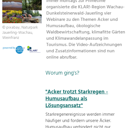
Immer montags zur Primetime
organisierte die KLAR!-Region Wachau-
Sitemap
Tourismus
Dunkelsteinerwald-Jauerling vier
Webinare zu den Themen Acker und
Angebotsentwicklung und
Kontakt
Positionierung.
Humusaufbau, ökologische
© pixabay, Naturpark
Waldbewirtschaftung, klimafitte Gärten
Jauerling-Wachau,
Kunst & Kultur
Weinfranz
und Klimawandelanpassung im
Tourismus. Die Video-Aufzeichnungen
Handwerk, Wissenschaft und Forschung.
und Zusatzinformationen sind nun
online abrufbar.
Soziales, Bildung &
Identität
Worum ging's?
Gleichberechtigung, Jugend und
Integration
Mobilität & Energie
"Acker trotzt Starkregen -
Klimawandel, öffentlicher Verkehr und
Humusaufbau als
erneuerbare Energie
Lösungsansatz"
Wirtschaft
Starkregenereignisse werden immer
Steigerung regionaler Wertschöpfung
häufiger und fordern unsere Äcker.
Humusaufbau verhindert nicht nur