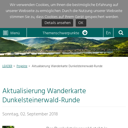
Wir verwenden Cookies, um Ihnen die bestmögliche Erfahrung auf
unserer Webseite zu ermöglichen. Durch die Nutzung unserer Webseite
Themenübersicht
stimmen Sie zu, dass Cookies auf Ihrem Gerät gespeichert werden.
Details ansehen
OK
LEADER
Wachau
Dunkelsteinerwald
Klima
Die Regionalentwicklung in unserer Region ist sehr vielfältig. Deshalb
En
Menü
Themenschwerpunkte
geben wir hier eine Übersicht über unsere Themenschwerpunkte. Für
Aktuelles
mehr Informationen einfach das Thema anklicken und schon werden alle

Projekte in diesem Kontext angezeigt.
Region

Natur- &
LEADER
Projekte
Aktualisierung Wanderkarte Dunkelsteinerwald-Runde
Projekte
Landschaftsschutz
Pflege, Regulierung und
LEADER

Weiterentwicklung.
Aktualisierung Wanderkarte
Baukultur
Mein Projekt

Ortsbild, Baukultur und nachhaltiges
Dunkelsteinerwald-Runde
Siedlungswesen.
Suche
Sonntag, 02. September 2018
Land- & Forstwirtschaft
Bewirtschaftung und Pflege der
Impressum
Kulturlandschaft.