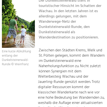
Der Dunkelsteinerwald steht in
touristischer Hinsicht im Schatten der
Sitemap
Tourismus
Wachau. In den letzten Jahren ist es
allerdings gelungen, mit dem
Angebotsentwicklung und
Kontakt
Positionierung.
Wanderwege-Netz der
Dunkelsteinerwald-Runde, den
Kunst & Kultur
Dunkelsteinerwald als
Wanderdestination zu positionieren.
Handwerk, Wissenschaft und Forschung.
Zwischen den Städten Krems, Melk und
Eine kurze Abkühlung
Soziales, Bildung &
St. Pölten gelegen, kommt dem Wandern
entlang der
Identität
Dunkelsteinerwald-
im Dunkelsteinerwald eine
Gleichberechtigung, Jugend und
Runde © Weinfranz
Naherholungsfunktion zu. Nicht zuletzt
Integration
können Synergien mit dem
Mobilität & Energie
Welterbesteig Wachau und der
Klimawandel, öffentlicher Verkehr und
Jauerling-Runde genützt werden. Trotz
erneuerbare Energie
digitaler Ressourcen kommt der
klassischen Wanderkarte nach wie vor
Wirtschaft
eine hohe Bedeutung bei Wandernden zu,
Steigerung regionaler Wertschöpfung
weshalb die Auflage einer aktualisierten