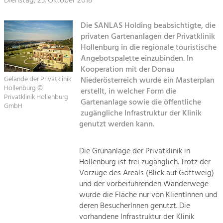
Dienstag, 23. Oktober 2018
Sitemap
Tourismus
Die SANLAS Holding beabsichtigte, die
Angebotsentwicklung und
privaten Gartenanlagen der Privatklinik
Kontakt
Positionierung.
Hollenburg in die regionale touristische
Angebotspalette einzubinden. In
Kunst & Kultur
Kooperation mit der Donau
Handwerk, Wissenschaft und Forschung.
Gelände der Privatklinik
Niederösterreich wurde ein Masterplan
Hollenburg ©
erstellt, in welcher Form die
Privatklinik Hollenburg
Gartenanlage sowie die öffentliche
GmbH
Soziales, Bildung &
zugängliche Infrastruktur der Klinik
Identität
genutzt werden kann.
Gleichberechtigung, Jugend und
Integration
Die Grünanlage der Privatklinik in
Mobilität & Energie
Hollenburg ist frei zugänglich. Trotz der
Klimawandel, öffentlicher Verkehr und
Vorzüge des Areals (Blick auf Göttweig)
erneuerbare Energie
und der vorbeiführenden Wanderwege
wurde die Fläche nur von KlientInnen und
Wirtschaft
deren BesucherInnen genutzt. Die
Steigerung regionaler Wertschöpfung
vorhandene Infrastruktur der Klinik