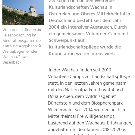
Zwischen den beiden Welterbe-
Kulturlandschaften Wachau in
Sitemap
Tourismus
Österreich und Oberes Mittelrheintal in
Deutschland besteht seit dem Jahr
Angebotsentwicklung und
Kontakt
Positionierung.
2004 ein intensiver Austausch. Durch
Volunteers pflegen die
ein gemeinsames Volunteer-Camp mit
Felsenböschung im
Kunst & Kultur
Schwerpunkt auf
Meditationsgarten der
Kartause Aggsbach ©
Kulturlandschaftspflege wurde die
Handwerk, Wissenschaft und Forschung.
Welterbegemeinden
Kooperation weiter intensiviert.
Wachau/Elisa
Besenbäck
Soziales, Bildung &
In der Wachau finden seit 2010
Identität
Volunteer-Camps zur Landschaftspflege
Gleichberechtigung, Jugend und
statt, in den letzten Jahren gemeinsam
Integration
mit den Nationalparken Thayatal und
Mobilität & Energie
Donau-Auen, dem Wildnissgebiet
Klimawandel, öffentlicher Verkehr und
Dürrenstein und dem Biosphärenpark
erneuerbare Energie
Wienerwald. Seit 2014 werden auch im
Mittelrheintal Freiwilligencamps,
Wirtschaft
basierend auf den Wachauer Erfahrungen,
Steigerung regionaler Wertschöpfung
abgehalten. In den Jahren 2018-2020 ist