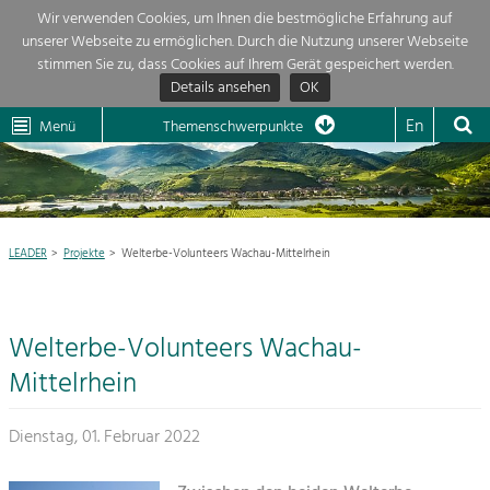
Wir verwenden Cookies, um Ihnen die bestmögliche Erfahrung auf
unserer Webseite zu ermöglichen. Durch die Nutzung unserer Webseite
Themenübersicht
stimmen Sie zu, dass Cookies auf Ihrem Gerät gespeichert werden.
Details ansehen
OK
LEADER
Wachau
Dunkelsteinerwald
Klima
Die Regionalentwicklung in unserer Region ist sehr vielfältig. Deshalb
En
Menü
Themenschwerpunkte
geben wir hier eine Übersicht über unsere Themenschwerpunkte. Für
Aktuelles
mehr Informationen einfach das Thema anklicken und schon werden alle

Projekte in diesem Kontext angezeigt.
Region

Natur- &
LEADER
Projekte
Welterbe-Volunteers Wachau-Mittelrhein
Projekte
Landschaftsschutz
Pflege, Regulierung und
LEADER

Weiterentwicklung.
Welterbe-Volunteers Wachau-
Baukultur
Mein Projekt

Ortsbild, Baukultur und nachhaltiges
Mittelrhein
Siedlungswesen.
Suche
Dienstag, 01. Februar 2022
Land- & Forstwirtschaft
Bewirtschaftung und Pflege der
Impressum
Kulturlandschaft.