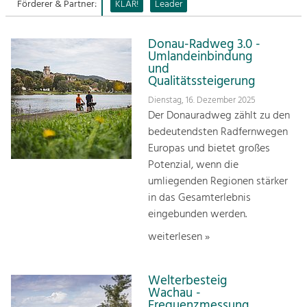
Förderer & Partner:
KLAR!
Leader
Sitemap
Tourismus
Donau-Radweg 3.0 -
Angebotsentwicklung und
Kontakt
Umlandeinbindung
Positionierung.
und
Qualitätssteigerung
Kunst & Kultur
Dienstag, 16. Dezember 2025
Handwerk, Wissenschaft und Forschung.
Der Donauradweg zählt zu den
bedeutendsten Radfernwegen
Europas und bietet großes
Soziales, Bildung &
Potenzial, wenn die
Identität
umliegenden Regionen stärker
Gleichberechtigung, Jugend und
Integration
in das Gesamterlebnis
Mobilität & Energie
eingebunden werden.
Klimawandel, öffentlicher Verkehr und
weiterlesen »
erneuerbare Energie
Wirtschaft
Welterbesteig
Steigerung regionaler Wertschöpfung
Wachau -
Frequenzmessung