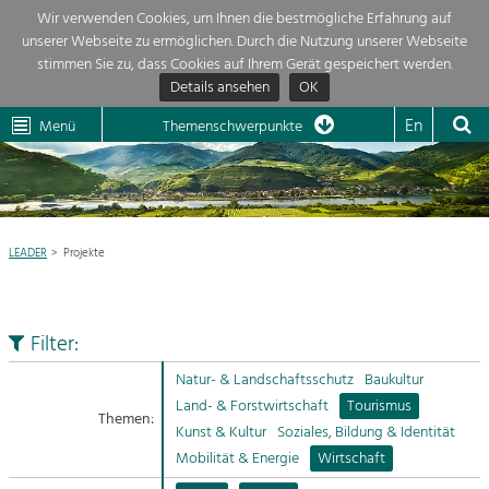
Wir verwenden Cookies, um Ihnen die bestmögliche Erfahrung auf
unserer Webseite zu ermöglichen. Durch die Nutzung unserer Webseite
Themenübersicht
stimmen Sie zu, dass Cookies auf Ihrem Gerät gespeichert werden.
Details ansehen
OK
LEADER
Wachau
Dunkelsteinerwald
Klima
Die Regionalentwicklung in unserer Region ist sehr vielfältig. Deshalb
En
Menü
Themenschwerpunkte
geben wir hier eine Übersicht über unsere Themenschwerpunkte. Für
Aktuelles
mehr Informationen einfach das Thema anklicken und schon werden alle

Projekte in diesem Kontext angezeigt.
Region

Natur- &
LEADER
Projekte
Projekte
Landschaftsschutz
Pflege, Regulierung und
LEADER

Weiterentwicklung.
Filter:
Baukultur
Mein Projekt

Ortsbild, Baukultur und nachhaltiges
Natur- & Landschaftsschutz
Baukultur
Siedlungswesen.
Land- & Forstwirtschaft
Tourismus
Themen:
Suche
Kunst & Kultur
Soziales, Bildung & Identität
Land- & Forstwirtschaft
Mobilität & Energie
Wirtschaft
Bewirtschaftung und Pflege der
Impressum
Kulturlandschaft.