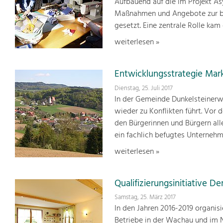
Aufbauend auf die im Projekt As
Maßnahmen und Angebote zur bes
gesetzt. Eine zentrale Rolle ka
weiterlesen »
Entwicklungsstrategie Ma
Dienstag, 25. Juli 2017
In der Gemeinde Dunkelsteinerw
wieder zu Konflikten führt. Vo
den Bürgerinnen und Bürgern alle
ein fachlich befugtes Unternehm
weiterlesen »
Qualifizierungsinitiative 
Samstag, 25. März 2017
In den Jahren 2016-2019 organis
Betriebe in der Wachau und im 