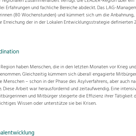
er regionalen Zusammenarbeit verfügt die LEADER-Region über ein
rlei Erfahrungen und fachliche Bereiche abdeckt. Das LAG-Manage
terinnen (80 Wochenstunden) und kümmert sich um die Anbahnung,
Erreichung der in der Lokalen Entwicklungsstrategie definierten Z
dination
-Region haben Menschen, die in den letzten Monaten vor Krieg un
genommen. Gleichzeitig kümmern sich überall engagierte Mitbürge
e Menschen – schon in der Phase des Asylverfahrens, aber auch na
. Diese Arbeit war herausfordernd und zeitaufwendig. Eine intensi
bürgerinnen und Mitbürger steigerte die Effizienz ihrer Tätigkeit 
chtiges Wissen oder unterstütze sie bei Krisen.
alentwicklung