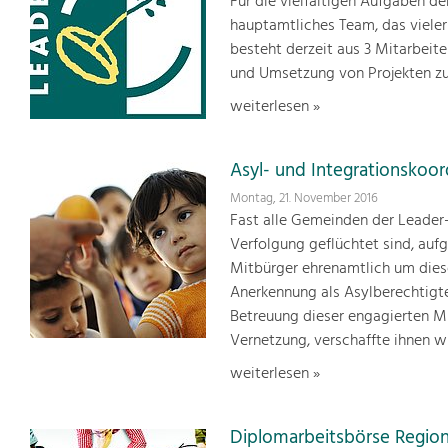
Für die vielfältigen Aufgaben d
hauptamtliches Team, das viele
besteht derzeit aus 3 Mitarbei
und Umsetzung von Projekten zur 
weiterlesen »
Asyl- und Integrationskoor
Montag, 21. November 2016
Fast alle Gemeinden der Leader
Verfolgung geflüchtet sind, auf
Mitbürger ehrenamtlich um dies
Anerkennung als Asylberechtigte
Betreuung dieser engagierten Mit
Vernetzung, verschaffte ihnen wi
weiterlesen »
Diplomarbeitsbörse Region