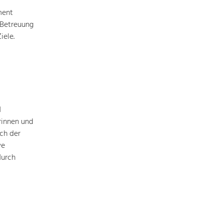
Identität
Gleichberechtigung, Jugend und
ment
Integration
 Betreuung
iele.
Mobilität & Energie
Klimawandel, öffentlicher Verkehr und
erneuerbare Energie
Wirtschaft
Steigerung regionaler Wertschöpfung
d
rinnen und
ch der
ve
durch