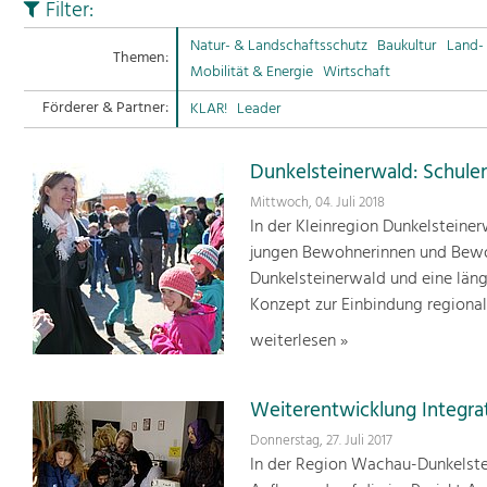
Filter:
Natur- & Landschaftsschutz
Baukultur
Land- 
Themen:
Mobilität & Energie
Wirtschaft
Förderer & Partner:
KLAR!
Leader
Dunkelsteinerwald: Schule
Mittwoch, 04. Juli 2018
In der Kleinregion Dunkelsteiner
jungen Bewohnerinnen und Bewohn
Dunkelsteinerwald und eine läng
Konzept zur Einbindung regionale
weiterlesen »
Weiterentwicklung Integra
Donnerstag, 27. Juli 2017
In der Region Wachau-Dunkelstei