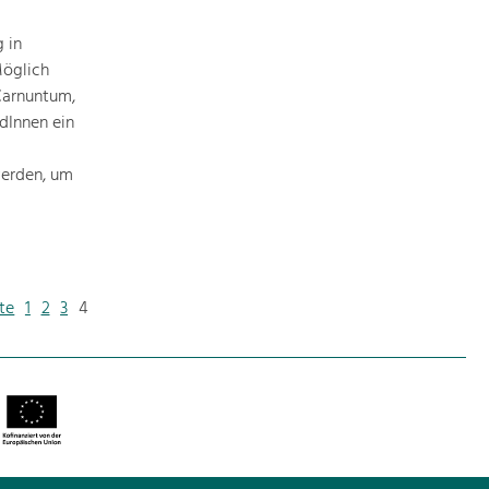
 in
Möglich
Carnuntum,
dInnen ein
werden, um
te
1
2
3
4