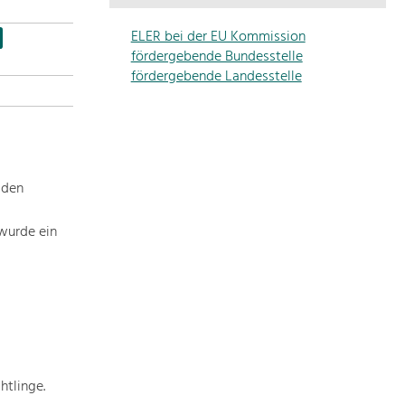
Die
Regionalentwicklung
ELER bei der EU Kommission
in
fördergebende Bundesstelle
unserer
fördergebende Landesstelle
Region
ist
sehr
vielfältig.
Deshalb
 den
geben
wir
wurde ein
hier
eine
Übersicht
über
unsere
Themenschwerpunkte.
Für
mehr
htlinge.