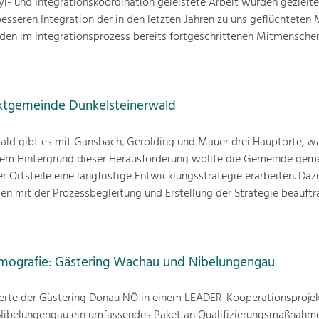
yl- und Integrationskoordination geleistete Arbeit wurden gezielte
seren Integration der in den letzten Jahren zu uns geflüchteten
m den im Integrationsprozess bereits fortgeschrittenen Mitmenschen
rktgemeinde Dunkelsteinerwald
ald gibt es mit Gansbach, Gerolding und Mauer drei Hauptorte, 
r dem Hintergrund dieser Herausforderung wollte die Gemeinde ge
r Ortsteile eine langfristige Entwicklungsstrategie erarbeiten. Da
en mit der Prozessbegleitung und Erstellung der Strategie beauftra
Demografie: Gästering Wachau und Nibelungengau
ierte der Gästering Donau NÖ in einem LEADER-Kooperationsprojekt
Nibelungengau ein umfassendes Paket an Qualifizierungsmaßnahm