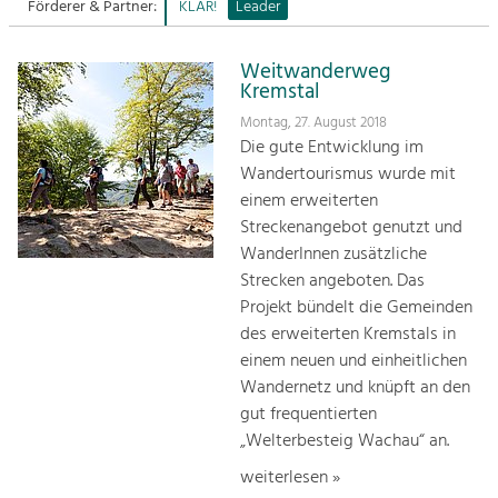
Förderer & Partner:
KLAR!
Leader
Sitemap
Tourismus
Weitwanderweg
Angebotsentwicklung und
Kontakt
Kremstal
Positionierung.
Montag, 27. August 2018
Kunst & Kultur
Die gute Entwicklung im
Handwerk, Wissenschaft und Forschung.
Wandertourismus wurde mit
einem erweiterten
Streckenangebot genutzt und
Soziales, Bildung &
WanderInnen zusätzliche
Identität
Strecken angeboten. Das
Gleichberechtigung, Jugend und
Projekt bündelt die Gemeinden
Integration
des erweiterten Kremstals in
Mobilität & Energie
einem neuen und einheitlichen
Klimawandel, öffentlicher Verkehr und
erneuerbare Energie
Wandernetz und knüpft an den
gut frequentierten
Wirtschaft
„Welterbesteig Wachau“ an.
Steigerung regionaler Wertschöpfung
weiterlesen »