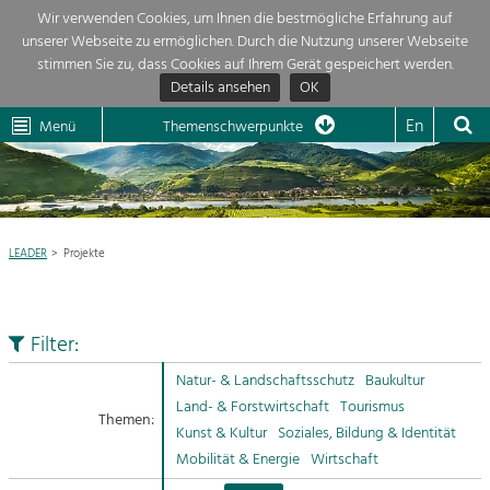
Wir verwenden Cookies, um Ihnen die bestmögliche Erfahrung auf
unserer Webseite zu ermöglichen. Durch die Nutzung unserer Webseite
Themenübersicht
stimmen Sie zu, dass Cookies auf Ihrem Gerät gespeichert werden.
Details ansehen
OK
LEADER
Wachau
Dunkelsteinerwald
Klima
Die Regionalentwicklung in unserer Region ist sehr vielfältig. Deshalb
En
Menü
Themenschwerpunkte
geben wir hier eine Übersicht über unsere Themenschwerpunkte. Für
Aktuelles
mehr Informationen einfach das Thema anklicken und schon werden alle

Projekte in diesem Kontext angezeigt.
Region

Natur- &
LEADER
Projekte
Projekte
Landschaftsschutz
Pflege, Regulierung und
LEADER

Weiterentwicklung.
Filter:
Baukultur
Mein Projekt

Ortsbild, Baukultur und nachhaltiges
Natur- & Landschaftsschutz
Baukultur
Siedlungswesen.
Land- & Forstwirtschaft
Tourismus
Themen:
Suche
Kunst & Kultur
Soziales, Bildung & Identität
Land- & Forstwirtschaft
Mobilität & Energie
Wirtschaft
Bewirtschaftung und Pflege der
Impressum
Kulturlandschaft.