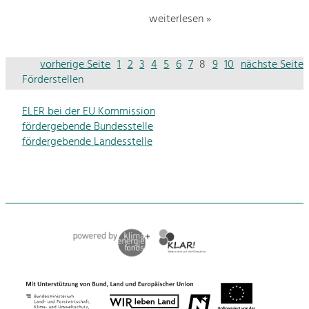
weiterlesen »
vorherige Seite
1
2
3
4
5
6
7
8
9
10
nächste Seite
Förderstellen
ELER bei der EU Kommission
fördergebende Bundesstelle
fördergebende Landesstelle