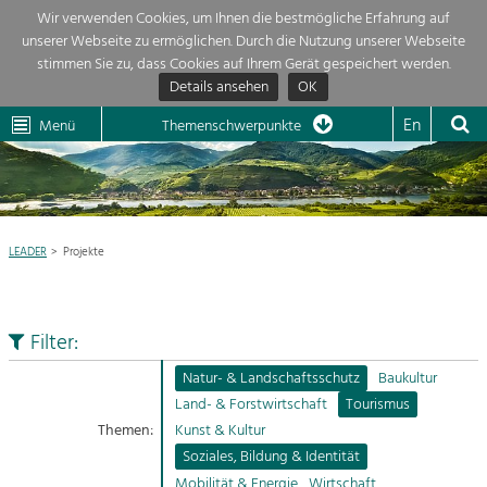
Wir verwenden Cookies, um Ihnen die bestmögliche Erfahrung auf
unserer Webseite zu ermöglichen. Durch die Nutzung unserer Webseite
Themenübersicht
stimmen Sie zu, dass Cookies auf Ihrem Gerät gespeichert werden.
Details ansehen
OK
LEADER
Wachau
Dunkelsteinerwald
Klima
Die Regionalentwicklung in unserer Region ist sehr vielfältig. Deshalb
En
Menü
Themenschwerpunkte
geben wir hier eine Übersicht über unsere Themenschwerpunkte. Für
Aktuelles
mehr Informationen einfach das Thema anklicken und schon werden alle

Projekte in diesem Kontext angezeigt.
Region

Natur- &
LEADER
Projekte
Projekte
Landschaftsschutz
Pflege, Regulierung und
LEADER

Weiterentwicklung.
Filter:
Baukultur
Mein Projekt

Ortsbild, Baukultur und nachhaltiges
Natur- & Landschaftsschutz
Baukultur
Siedlungswesen.
Land- & Forstwirtschaft
Tourismus
Suche
Themen:
Kunst & Kultur
Land- & Forstwirtschaft
Soziales, Bildung & Identität
Bewirtschaftung und Pflege der
Impressum
Kulturlandschaft.
Mobilität & Energie
Wirtschaft