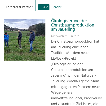
Förderer & Partner:
KLAR!
Leader
Sitemap
Tourismus
Angebotsentwicklung und
Kontakt
Positionierung.
Ökologisierung der
Christbaumproduktion
am Jauerling
Kunst & Kultur
Mittwoch, 11. Juni 2025
Handwerk, Wissenschaft und Forschung.
Die Christbaumproduktion hat
am Jauerling eine lange
Soziales, Bildung &
Tradition Mit dem neuen
Identität
LEADER-Projekt
Gleichberechtigung, Jugend und
„Ökologisierung der
Integration
Christbaumproduktion am
Mobilität & Energie
Jauerling“ will der Naturpark
Klimawandel, öffentlicher Verkehr und
Jauerling-Wachau gemeinsam
erneuerbare Energie
mit engagierten Partnern neue
Wege gehen:
Wirtschaft
umweltfreundlicher, biodiverser
Steigerung regionaler Wertschöpfung
und zukunftsfit. Ziel ist es, die