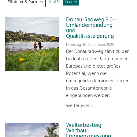
Förderer & Partner:
KLAR!
Leader
Sitemap
Tourismus
Donau-Radweg 3.0 -
Angebotsentwicklung und
Kontakt
Umlandeinbindung
Positionierung.
und
Qualitätssteigerung
Kunst & Kultur
Dienstag, 16. Dezember 2025
Handwerk, Wissenschaft und Forschung.
Der Donauradweg zählt zu den
bedeutendsten Radfernwegen
Europas und bietet großes
Soziales, Bildung &
Potenzial, wenn die
Identität
umliegenden Regionen stärker
Gleichberechtigung, Jugend und
Integration
in das Gesamterlebnis
Mobilität & Energie
eingebunden werden.
Klimawandel, öffentlicher Verkehr und
weiterlesen »
erneuerbare Energie
Wirtschaft
Welterbesteig
Steigerung regionaler Wertschöpfung
Wachau -
Frequenzmessung