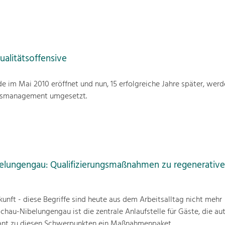
alitätsoffensive
im Mai 2010 eröffnet und nun, 15 erfolgreiche Jahre später, werd
tsmanagement umgesetzt.
elungengau: Qualifizierungsmaßnahmen zu regenerativ
unft - diese Begriffe sind heute aus dem Arbeitsalltag nicht mehr
au-Nibelungengau ist die zentrale Anlaufstelle für Gäste, die au
ant zu diesen Schwerpunkten ein Maßnahmenpaket.