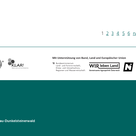
1
2
3
4
5
6
n
u-Dunkelsteinerwald