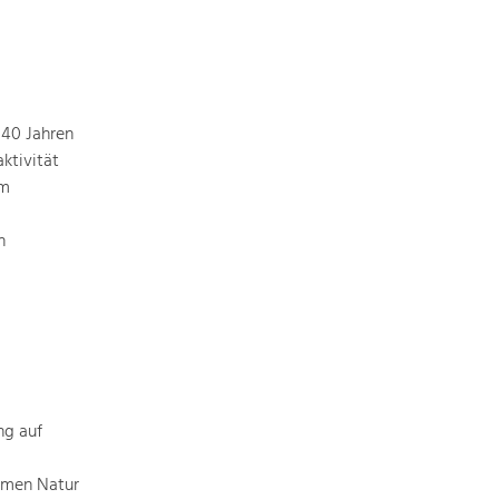
 40 Jahren
ktivität
em
n
ng auf
hemen Natur