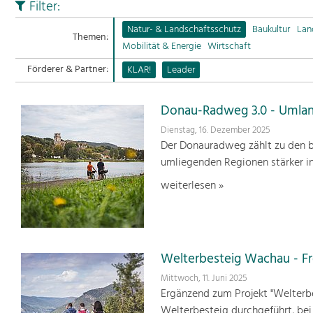
Filter:
Natur- & Landschaftsschutz
Baukultur
Lan
Themen:
Mobilität & Energie
Wirtschaft
Förderer & Partner:
KLAR!
Leader
Donau-Radweg 3.0 - Umlan
Dienstag, 16. Dezember 2025
Der Donauradweg zählt zu den b
umliegenden Regionen stärker i
weiterlesen »
Welterbesteig Wachau - 
Mittwoch, 11. Juni 2025
Ergänzend zum Projekt "Welterbe
Welterbesteig durchgeführt, be