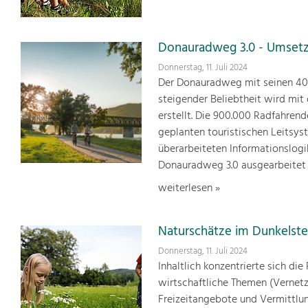
Donauradweg 3.0 - Umsetz
Donnerstag, 11. Juli 2024
Der Donauradweg mit seinen 400 
steigender Beliebtheit wird mit
erstellt. Die 900.000 Radfahren
geplanten touristischen Leitsys
überarbeiteten Informationslogi
Donauradweg 3.0 ausgearbeitet
weiterlesen »
Naturschätze im Dunkelste
Donnerstag, 11. Juli 2024
Inhaltlich konzentrierte sich d
wirtschaftliche Themen (Vernetz
Freizeitangebote und Vermittlun