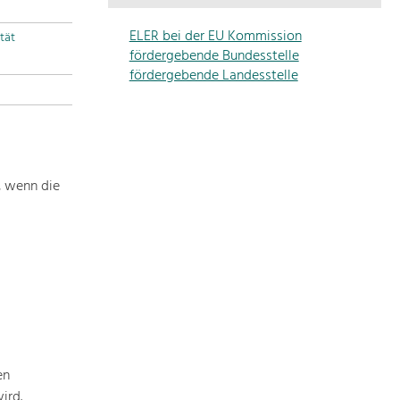
Die
Regionalentwicklung
ELER bei der EU Kommission
tät
in
fördergebende Bundesstelle
unserer
fördergebende Landesstelle
Region
ist
sehr
vielfältig.
Deshalb
, wenn die
geben
wir
hier
eine
Übersicht
über
unsere
Themenschwerpunkte.
Für
en
mehr
ird.