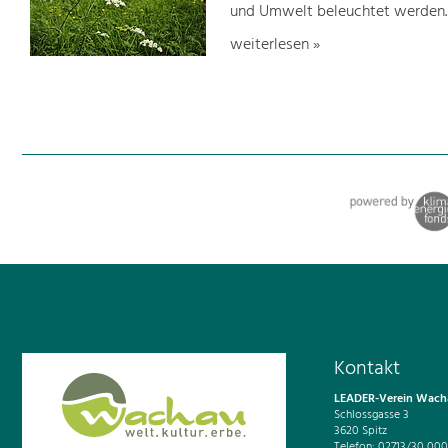
und Umwelt beleuchtet werden.
weiterlesen »
Kontakt
LEADER-Verein Wacha
Schlossgasse 3
3620 Spitz
Telefon: 02713/30 000