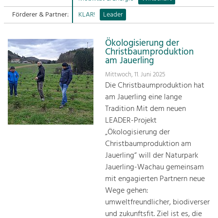
Förderer & Partner:
KLAR!
Leader
Sitemap
Tourismus
Angebotsentwicklung und
Kontakt
Positionierung.
Ökologisierung der
Christbaumproduktion
am Jauerling
Kunst & Kultur
Mittwoch, 11. Juni 2025
Handwerk, Wissenschaft und Forschung.
Die Christbaumproduktion hat
am Jauerling eine lange
Soziales, Bildung &
Tradition Mit dem neuen
Identität
LEADER-Projekt
Gleichberechtigung, Jugend und
„Ökologisierung der
Integration
Christbaumproduktion am
Mobilität & Energie
Jauerling“ will der Naturpark
Klimawandel, öffentlicher Verkehr und
Jauerling-Wachau gemeinsam
erneuerbare Energie
mit engagierten Partnern neue
Wege gehen:
Wirtschaft
umweltfreundlicher, biodiverser
Steigerung regionaler Wertschöpfung
und zukunftsfit. Ziel ist es, die