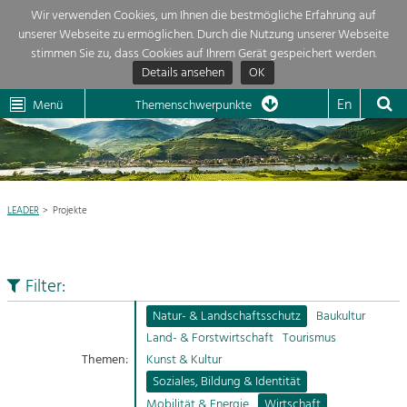
Wir verwenden Cookies, um Ihnen die bestmögliche Erfahrung auf
unserer Webseite zu ermöglichen. Durch die Nutzung unserer Webseite
Themenübersicht
stimmen Sie zu, dass Cookies auf Ihrem Gerät gespeichert werden.
Details ansehen
OK
LEADER
Wachau
Dunkelsteinerwald
Klima
Die Regionalentwicklung in unserer Region ist sehr vielfältig. Deshalb gebe
En
Menü
Themenschwerpunkte
wir hier eine Übersicht über unsere Themenschwerpunkte. Für mehr
Aktuelles
Informationen einfach das Thema anklicken und schon werden alle Projekt

in diesem Kontext angezeigt.
Region

Natur- &
LEADER
Projekte
Projekte
Landschaftsschutz
Pflege, Regulierung und
LEADER

Weiterentwicklung.
Filter:
Baukultur
Mein Projekt

Ortsbild, Baukultur und nachhaltiges
Natur- & Landschaftsschutz
Baukultur
Siedlungswesen.
Land- & Forstwirtschaft
Tourismus
Suche
Themen:
Kunst & Kultur
Land- & Forstwirtschaft
Soziales, Bildung & Identität
Bewirtschaftung und Pflege der
Impressum
Kulturlandschaft.
Mobilität & Energie
Wirtschaft