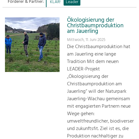
Förderer & Partner:
KLAR!
Leader
Sitemap
Tourismus
Ökologisierung der
Angebotsentwicklung und
Kontakt
Christbaumproduktion
Positionierung.
am Jauerling
Mittwoch, 11. Juni 2025
Kunst & Kultur
Die Christbaumproduktion hat
Handwerk, Wissenschaft und Forschung.
am Jauerling eine lange
Tradition Mit dem neuen
Soziales, Bildung &
LEADER-Projekt
Identität
„Ökologisierung der
Gleichberechtigung, Jugend und
Christbaumproduktion am
Integration
Jauerling“ will der Naturpark
Mobilität & Energie
Jauerling-Wachau gemeinsam
Klimawandel, öffentlicher Verkehr und
mit engagierten Partnern neue
erneuerbare Energie
Wege gehen:
umweltfreundlicher, biodiverser
Wirtschaft
und zukunftsfit. Ziel ist es, die
Steigerung regionaler Wertschöpfung
Produktion nachhaltiger zu