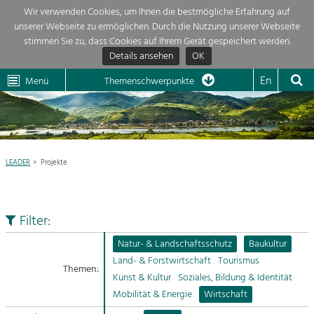
Wir verwenden Cookies, um Ihnen die bestmögliche Erfahrung auf
unserer Webseite zu ermöglichen. Durch die Nutzung unserer Webseite
Themenübersicht
stimmen Sie zu, dass Cookies auf Ihrem Gerät gespeichert werden.
Details ansehen
OK
LEADER
Wachau
Dunkelsteinerwald
Klima
Die Regionalentwicklung in unserer Region ist sehr vielfältig. Deshalb
En
Menü
Themenschwerpunkte
geben wir hier eine Übersicht über unsere Themenschwerpunkte. Für
Aktuelles
mehr Informationen einfach das Thema anklicken und schon werden alle

Projekte in diesem Kontext angezeigt.
Region

Natur- &
LEADER
Projekte
Projekte
Landschaftsschutz
Pflege, Regulierung und
LEADER

Weiterentwicklung.
Filter:
Baukultur
Mein Projekt

Ortsbild, Baukultur und nachhaltiges
Natur- & Landschaftsschutz
Baukultur
Siedlungswesen.
Land- & Forstwirtschaft
Tourismus
Themen:
Suche
Kunst & Kultur
Soziales, Bildung & Identität
Land- & Forstwirtschaft
Mobilität & Energie
Wirtschaft
Bewirtschaftung und Pflege der
Impressum
Kulturlandschaft.