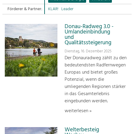
Förderer & Partner:
KLAR!
Leader
Sitemap
Tourismus
Angebotsentwicklung und
Kontakt
Positionierung.
Donau-Radweg 3.0 -
Umlandeinbindung
und
Kunst & Kultur
Qualitätssteigerung
Handwerk, Wissenschaft und Forschung.
Dienstag, 16. Dezember 2025
Der Donauradweg zählt zu den
bedeutendsten Radfernwegen
Soziales, Bildung &
Europas und bietet großes
Identität
Potenzial, wenn die
Gleichberechtigung, Jugend und
Integration
umliegenden Regionen stärker
Mobilität & Energie
in das Gesamterlebnis
Klimawandel, öffentlicher Verkehr und
eingebunden werden.
erneuerbare Energie
weiterlesen »
Wirtschaft
Steigerung regionaler Wertschöpfung
Welterbesteig