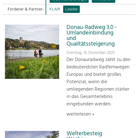
Förderer & Partner:
KLAR!
Leader
Sitemap
Tourismus
Angebotsentwicklung und
Kontakt
Positionierung.
Donau-Radweg 3.0 -
Umlandeinbindung
und
Kunst & Kultur
Qualitätssteigerung
Handwerk, Wissenschaft und Forschung.
Dienstag, 16. Dezember 2025
Der Donauradweg zählt zu den
bedeutendsten Radfernwegen
Soziales, Bildung &
Europas und bietet großes
Identität
Potenzial, wenn die
Gleichberechtigung, Jugend und
Integration
umliegenden Regionen stärker
Mobilität & Energie
in das Gesamterlebnis
Klimawandel, öffentlicher Verkehr und
eingebunden werden.
erneuerbare Energie
weiterlesen »
Wirtschaft
Steigerung regionaler Wertschöpfung
Welterbesteig