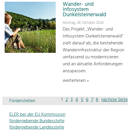
Wander- und
Infosystem
Dunkelsteinerwald
Montag, 28. Oktober 2024
Das Projekt „Wander- und
Infosystem Dunkelsteinerwald“
zielt darauf ab, die bestehende
Wanderinfrastruktur der Region
umfassend zu modernisieren
und an aktuelle Anforderungen
anzupassen.
weiterlesen »
1
2
3
4
5
6
7
8
nächste Seite
Förderstellen
ELER bei der EU Kommission
fördergebende Bundesstelle
fördergebende Landesstelle