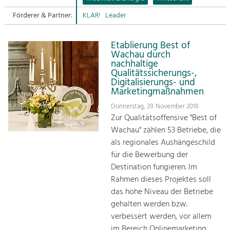
Tourismus
Förderer & Partner:
KLAR!
Leader
Sitemap
Angebotsentwicklung und
Positionierung.
Kontakt
Etablierung Best of
Wachau durch
Kunst & Kultur
nachhaltige
Handwerk, Wissenschaft und Forschung.
Qualitätssicherungs-,
Digitalisierungs- und
Marketingmaßnahmen
Soziales, Bildung &
Donnerstag, 29. November 2018
Identität
Zur Qualitätsoffensive "Best of
Gleichberechtigung, Jugend und
Wachau" zählen 53 Betriebe, die
Integration
als regionales Aushängeschild
Mobilität & Energie
für die Bewerbung der
Klimawandel, öffentlicher Verkehr und
erneuerbare Energie
Destination fungieren. Im
Rahmen dieses Projektes soll
das hohe Niveau der Betriebe
Wirtschaft
gehalten werden bzw.
Steigerung regionaler Wertschöpfung
verbessert werden, vor allem
im Bereich Onlinemarketing.