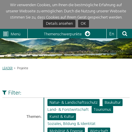
Wir verwenden Cookies, um Ihnen die bestmögliche Erfahrung auf
unserer Webseite zu ermöglichen. Durch die Nutzung unserer Webseite
Themenübersicht
stimmen Sie zu, dass Cookies auf Ihrem Gerät gespeichert werden.
Details ansehen
OK
LEADER
Wachau
Dunkelsteinerwald
Klima
Die Regionalentwicklung in unserer Region ist sehr vielfältig. Deshalb geben
En
Menü
Themenschwerpunkte
Übersicht über unsere Themenschwerpunkte. Für mehr Informationen einf
Aktuelles
Thema anklicken und schon werden alle Projekte in diesem Kontext angeze

Region

Natur- &
Landschaftsschutz
LEADER
Projekte
Projekte
Pflege, Regulierung und
Weiterentwicklung.
LEADER

Baukultur
Filter:
Ortsbild, Baukultur und nachhaltiges
Mein Projekt
Siedlungswesen.

Natur- & Landschaftsschutz
Baukultur
Land- & Forstwirtschaft
Tourismus
Land- & Forstwirtschaft
Suche
Themen:
Kunst & Kultur
Bewirtschaftung und Pflege der
Kulturlandschaft.
Soziales, Bildung & Identität
Impressum
Mobilität & Energie
Wirtschaft