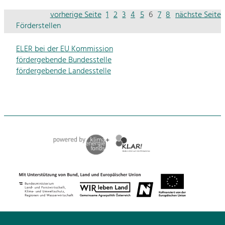
vorherige Seite
1
2
3
4
5
6
7
8
nächste Seite
Förderstellen
ELER bei der EU Kommission
fördergebende Bundesstelle
fördergebende Landesstelle