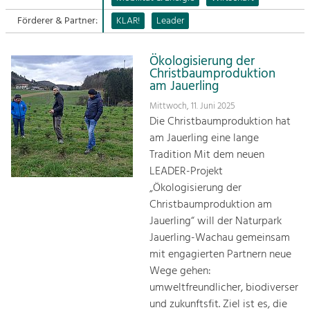
Förderer & Partner:
KLAR!
Leader
Sitemap
Tourismus
Angebotsentwicklung und
Kontakt
Positionierung.
Ökologisierung der
Christbaumproduktion
am Jauerling
Kunst & Kultur
Mittwoch, 11. Juni 2025
Handwerk, Wissenschaft und Forschung.
Die Christbaumproduktion hat
am Jauerling eine lange
Soziales, Bildung &
Tradition Mit dem neuen
Identität
LEADER-Projekt
Gleichberechtigung, Jugend und
„Ökologisierung der
Integration
Christbaumproduktion am
Mobilität & Energie
Jauerling“ will der Naturpark
Klimawandel, öffentlicher Verkehr und
Jauerling-Wachau gemeinsam
erneuerbare Energie
mit engagierten Partnern neue
Wege gehen:
Wirtschaft
umweltfreundlicher, biodiverser
Steigerung regionaler Wertschöpfung
und zukunftsfit. Ziel ist es, die