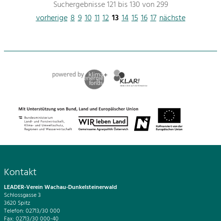
Suchergebnisse 121 bis 130 von 299
vorherige
8
9
10
11
12
13
14
15
16
17
nächste
Kontakt
LEADER-Verein Wachau-Dunkelsteinerwald
Schlossgasse 3
3620 Spitz
Telefon: 02713/30 000
Fax: 02713/30 000-40