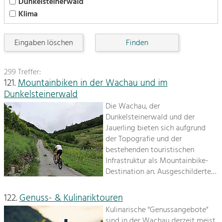
Dunkelsteinerwald
Klima
Sitemap
Tourismus
Angebotsentwicklung und
Kontakt
Positionierung.
Eingaben löschen
Kunst & Kultur
299 Treffer:
Handwerk, Wissenschaft und Forschung.
121.
Mountainbiken in der Wachau und im
Dunkelsteinerwald
Die Wachau, der
Soziales, Bildung &
Dunkelsteinerwald und der
Identität
Jauerling bieten sich aufgrund
Gleichberechtigung, Jugend und
der Topografie und der
Integration
bestehenden touristischen
Mobilität & Energie
Infrastruktur als Mountainbike-
Klimawandel, öffentlicher Verkehr und
Destination an. Ausgeschilderte…
erneuerbare Energie
Wirtschaft
122.
Genuss- & Kulinariktouren
Steigerung regionaler Wertschöpfung
Kulinarische "Genussangebote"
sind in der Wachau derzeit meist