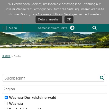
Wir verwenden Cookies, um Ihnen die bestmögliche Erfahrung auf
unserer Webseite zu ermöglichen. Durch die Nutzung unserer Webseite
Themenübersicht
stimmen Sie zu, dass Cookies auf Ihrem Gerät gespeichert werden.
Details ansehen
OK
LEADER
Wachau
Dunkelsteinerwald
Klima
Die Regionalentwicklung in unserer Region ist sehr vielfältig. Deshalb
Menü
Themenschwerpunkte
geben wir hier eine Übersicht über unsere Themenschwerpunkte. Für
Aktuelles
mehr Informationen einfach das Thema anklicken und schon werden alle

Projekte in diesem Kontext angezeigt.
Region

Natur- &
LEADER
Suche
Projekte
Landschaftsschutz
Pflege, Regulierung und
LEADER

Weiterentwicklung.
Baukultur
Mein Projekt

Ortsbild, Baukultur und nachhaltiges
Siedlungswesen.
Region
Suche
Wachau-Dunkelsteinerwald
Land- & Forstwirtschaft
Wachau
Bewirtschaftung und Pflege der
Impressum
Kulturlandschaft.