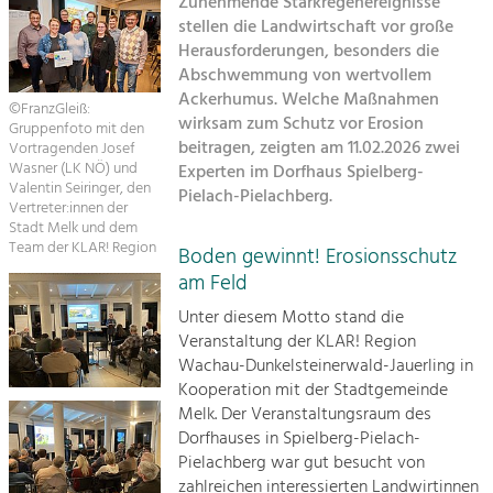
Zunehmende Starkregenereignisse
stellen die Landwirtschaft vor große
Suche
Tourismus
Herausforderungen, besonders die
Abschwemmung von wertvollem
Angebotsentwicklung und
Impressum
Positionierung.
Ackerhumus. Welche Maßnahmen
©FranzGleiß:
wirksam zum Schutz vor Erosion
Gruppenfoto mit den
Sitemap
Kunst & Kultur
beitragen, zeigten am 11.02.2026 zwei
Vortragenden Josef
Wasner (LK NÖ) und
Experten im Dorfhaus Spielberg-
Handwerk, Wissenschaft und Forschung.
Kontakt
Valentin Seiringer, den
Pielach-Pielachberg.
Vertreter:innen der
Stadt Melk und dem
Soziales, Bildung &
Team der KLAR! Region
Boden gewinnt! Erosionsschutz
Identität
am Feld
Gleichberechtigung, Jugend und
Integration
Unter diesem Motto stand die
Mobilität & Energie
Veranstaltung der KLAR! Region
Wachau-Dunkelsteinerwald-Jauerling in
Klimawandel, öffentlicher Verkehr und
erneuerbare Energie
Kooperation mit der Stadtgemeinde
Melk. Der Veranstaltungsraum des
Wirtschaft
Dorfhauses in Spielberg-Pielach-
Pielachberg war gut besucht von
Steigerung regionaler Wertschöpfung
zahlreichen interessierten Landwirtinnen