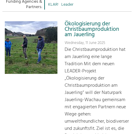
Managing and Caring for the Cultural
Funding Agencies &
Sitemap
KLAR!
Leader
Landscape.
Partners:
Kontakt
Tourism
Ökologisierung der
Offer Development and Positioning
Christbaumproduktion
am Jauerling
Wednesday, 11 June 2025
Art & Culture
Die Christbaumproduktion hat
Crafts, Science and Research.
am Jauerling eine lange
Tradition Mit dem neuen
LEADER-Projekt
Social Affairs, Education
„Ökologisierung der
& Identity
Christbaumproduktion am
Equality, Youth and Integration.
Jauerling“ will der Naturpark
Mobility & Energy
Jauerling-Wachau gemeinsam
Climate Change, Public Transport and
mit engagierten Partnern neue
Renewable Energy.
Wege gehen:
umweltfreundlicher, biodiverser
Economy
und zukunftsfit. Ziel ist es, die
Increase in Regional Value Added.