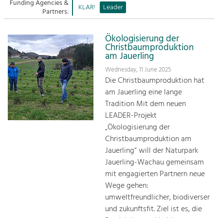
Managing and Caring for the Cultural
Funding Agencies &
Sitemap
KLAR!
Leader
Landscape.
Partners:
Kontakt
Tourism
Ökologisierung der
Offer Development and Positioning
Christbaumproduktion
am Jauerling
Wednesday, 11 June 2025
Art & Culture
Die Christbaumproduktion hat
Crafts, Science and Research.
am Jauerling eine lange
Tradition Mit dem neuen
LEADER-Projekt
Social Affairs, Education
„Ökologisierung der
& Identity
Christbaumproduktion am
Equality, Youth and Integration.
Jauerling“ will der Naturpark
Mobility & Energy
Jauerling-Wachau gemeinsam
Climate Change, Public Transport and
mit engagierten Partnern neue
Renewable Energy.
Wege gehen:
umweltfreundlicher, biodiverser
Economy
und zukunftsfit. Ziel ist es, die
Increase in Regional Value Added.