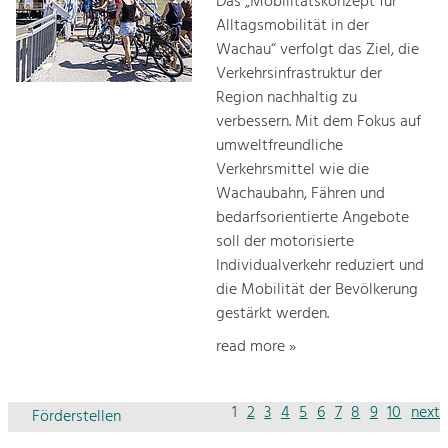
Das „Mobilitätskonzept für
Alltagsmobilität in der
Wachau“ verfolgt das Ziel, die
Verkehrsinfrastruktur der
Region nachhaltig zu
verbessern. Mit dem Fokus auf
umweltfreundliche
Verkehrsmittel wie die
Wachaubahn, Fähren und
bedarfsorientierte Angebote
soll der motorisierte
Individualverkehr reduziert und
die Mobilität der Bevölkerung
gestärkt werden.
read more »
1
2
3
4
5
6
7
8
9
10
next
Förderstellen