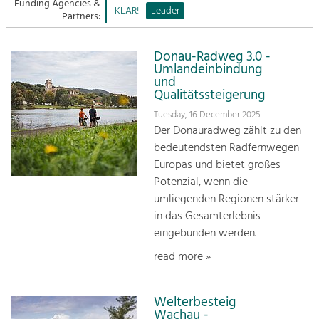
Managing and Caring for the Cultural
Funding Agencies &
Sitemap
KLAR!
Leader
Landscape.
Partners:
Kontakt
Tourism
Donau-Radweg 3.0 -
Offer Development and Positioning
Umlandeinbindung
und
Qualitätssteigerung
Art & Culture
Tuesday, 16 December 2025
Crafts, Science and Research.
Der Donauradweg zählt zu den
bedeutendsten Radfernwegen
Europas und bietet großes
Social Affairs, Education
Potenzial, wenn die
& Identity
umliegenden Regionen stärker
Equality, Youth and Integration.
in das Gesamterlebnis
eingebunden werden.
Mobility & Energy
Climate Change, Public Transport and
read more »
Renewable Energy.
Economy
Welterbesteig
Wachau -
Increase in Regional Value Added.