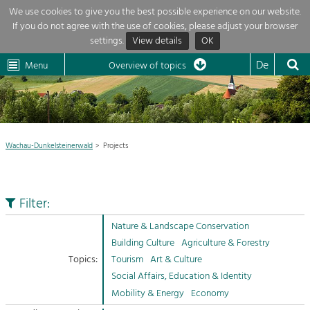
We use cookies to give you the best possible experience on our website.
If you do not agree with the use of cookies, please adjust your browser
Overview of topics
settings.
View details
OK
Wachau-
Wachau
Dunkelsteinerwald
Klima
Dunkelsteinerwald
Cultural
De
Menu
Landscape
Overview of topics
Development within our region is extremely diverse. Which is why we
News
provide you with an overview of our main topics here. For more

information, simply click on the topic to see all projects in this context.
Region

Wachau-Dunkelsteinerwald
Projects
Projects
Nature & Landscape
LEADER

Conservation
Filter:
Maintenance, Regulation and Further
My project

Development.
Nature & Landscape Conservation
Building Culture
Building Culture
Agriculture & Forestry
Site, Building Culture and Sustainable
Suche
Topics:
Tourism
Art & Culture
Settlements.
Social Affairs, Education & Identity
Impressum
Mobility & Energy
Economy
Agriculture & Forestry