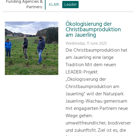
Managing and Caring for the Cultural
Funding Agencies &
Sitemap
KLAR!
Leader
Landscape.
Partners:
Kontakt
Tourism
Ökologisierung der
Offer Development and Positioning
Christbaumproduktion
am Jauerling
Wednesday, 11 June 2025
Art & Culture
Die Christbaumproduktion hat
Crafts, Science and Research.
am Jauerling eine lange
Tradition Mit dem neuen
LEADER-Projekt
Social Affairs, Education
„Ökologisierung der
& Identity
Christbaumproduktion am
Equality, Youth and Integration.
Jauerling“ will der Naturpark
Mobility & Energy
Jauerling-Wachau gemeinsam
Climate Change, Public Transport and
mit engagierten Partnern neue
Renewable Energy.
Wege gehen:
umweltfreundlicher, biodiverser
Economy
und zukunftsfit. Ziel ist es, die
Increase in Regional Value Added.