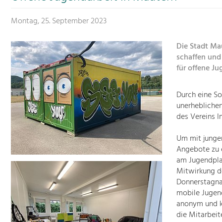
Montag, 25. September 2023
Die Stadt Mau
schaffen und 
für offene Ju
Durch eine So
unerheblichen
des Vereins I
Um mit junge
Angebote zu e
am Jugendpla
Mitwirkung de
Donnerstagna
mobile Jugend
anonym und ko
die Mitarbei