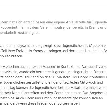
tern hat sich entschlossen eine eigene Anlaufstelle für Jugendli
kooperiert hier mit dem Verein Impulse, der bereits in Krems und
gendarbeit zuständig ist.
zialraumanalyse hat sich gezeigt, dass Jugendliche aus Mautern ei
 Teil ihrer Freizeit in Krems verbringen und dort auch bereits die 
mpulse nutzen.
n Menschen auch direkt in Mautern in Kontakt und Austausch zu 
ntwickeln, wurde ein betreuter Jugendraum eingerichtet. Dieser b
tz neben dem DPU Stadion des SC Mautern. Der Doppelcontainer 
r Jugendlichen gestaltet und eingerichtet. Jeden Mittwoch und
chmittag können die Jugendlichen dort die Mitarbeiterinnen von 
arbeit Krems“ antreffen und den Container nutzen. Das Angebot ist 
stenlos. Auch Eltern und Erziehungsberechtigte können sich an
ter wenden, wenn diese Fragen oder Sorgen haben.