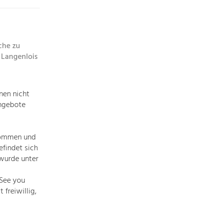
Die
Regionalentwicklung
in
unserer
che zu
Region
 Langenlois
ist
sehr
vielfältig.
nen nicht
Deshalb
Angebote
geben
wir
hier
kommen und
eine
efindet sich
Übersicht
wurde unter
über
unsere
„See you
Themenschwerpunkte.
freiwillig,
Für
mehr