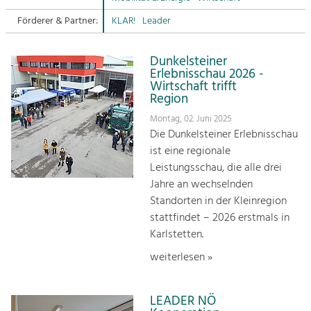
Förderer & Partner:
KLAR!
Leader
Sitemap
Tourismus
Angebotsentwicklung und
Kontakt
Positionierung.
Dunkelsteiner
Erlebnisschau 2026 -
Wirtschaft trifft
Kunst & Kultur
Region
Handwerk, Wissenschaft und Forschung.
Montag, 02. Juni 2025
Die Dunkelsteiner Erlebnisschau
ist eine regionale
Soziales, Bildung &
Leistungsschau, die alle drei
Identität
Jahre an wechselnden
Gleichberechtigung, Jugend und
Integration
Standorten in der Kleinregion
Mobilität & Energie
stattfindet – 2026 erstmals in
Klimawandel, öffentlicher Verkehr und
Karlstetten.
erneuerbare Energie
weiterlesen »
Wirtschaft
Steigerung regionaler Wertschöpfung
LEADER NÖ