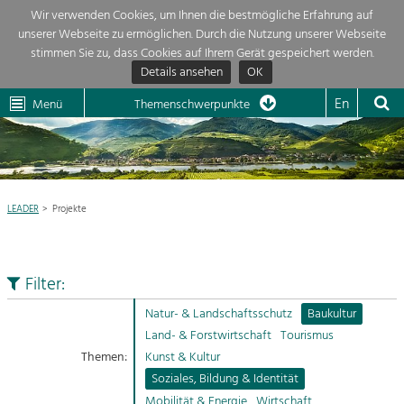
Wir verwenden Cookies, um Ihnen die bestmögliche Erfahrung auf
unserer Webseite zu ermöglichen. Durch die Nutzung unserer Webseite
Themenübersicht
stimmen Sie zu, dass Cookies auf Ihrem Gerät gespeichert werden.
Details ansehen
OK
LEADER
Wachau
Dunkelsteinerwald
Klima
Die Regionalentwicklung in unserer Region ist sehr vielfältig. Deshalb gebe
En
Menü
Themenschwerpunkte
wir hier eine Übersicht über unsere Themenschwerpunkte. Für mehr
Aktuelles
Informationen einfach das Thema anklicken und schon werden alle Projekt

in diesem Kontext angezeigt.
Region

Natur- &
LEADER
Projekte
Projekte
Landschaftsschutz
Pflege, Regulierung und
LEADER

Weiterentwicklung.
Filter:
Baukultur
Mein Projekt

Ortsbild, Baukultur und nachhaltiges
Natur- & Landschaftsschutz
Baukultur
Siedlungswesen.
Land- & Forstwirtschaft
Tourismus
Suche
Themen:
Kunst & Kultur
Land- & Forstwirtschaft
Soziales, Bildung & Identität
Bewirtschaftung und Pflege der
Impressum
Kulturlandschaft.
Mobilität & Energie
Wirtschaft