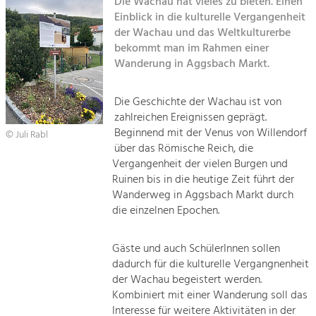
Die Wachau hat vieles zu bieten. Einen
Einblick in die kulturelle Vergangenheit
Sitemap
Tourismus
der Wachau und das Weltkulturerbe
bekommt man im Rahmen einer
Angebotsentwicklung und
Kontakt
Positionierung.
Wanderung in Aggsbach Markt.
Kunst & Kultur
Die Geschichte der Wachau ist von
Handwerk, Wissenschaft und Forschung.
zahlreichen Ereignissen geprägt.
Beginnend mit der Venus von Willendorf
© Juli Rabl
über das Römische Reich, die
Soziales, Bildung &
Vergangenheit der vielen Burgen und
Identität
Ruinen bis in die heutige Zeit führt der
Gleichberechtigung, Jugend und
Wanderweg in Aggsbach Markt durch
Integration
die einzelnen Epochen.
Mobilität & Energie
Klimawandel, öffentlicher Verkehr und
erneuerbare Energie
Gäste und auch SchülerInnen sollen
dadurch für die kulturelle Vergangnenheit
der Wachau begeistert werden.
Wirtschaft
Kombiniert mit einer Wanderung soll das
Steigerung regionaler Wertschöpfung
Interesse für weitere Aktivitäten in der