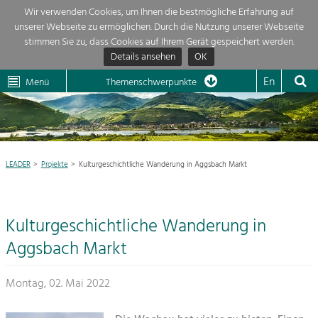
Wir verwenden Cookies, um Ihnen die bestmögliche Erfahrung auf
unserer Webseite zu ermöglichen. Durch die Nutzung unserer Webseite
Themenübersicht
stimmen Sie zu, dass Cookies auf Ihrem Gerät gespeichert werden.
Details ansehen
OK
LEADER
Wachau
Dunkelsteinerwald
Klima
Die Regionalentwicklung in unserer Region ist sehr vielfältig. Deshalb
En
Menü
Themenschwerpunkte
geben wir hier eine Übersicht über unsere Themenschwerpunkte. Für
Aktuelles
mehr Informationen einfach das Thema anklicken und schon werden alle

Projekte in diesem Kontext angezeigt.
Region

Natur- &
LEADER
Projekte
Kulturgeschichtliche Wanderung in Aggsbach Markt
Projekte
Landschaftsschutz
Pflege, Regulierung und
LEADER

Weiterentwicklung.
Kulturgeschichtliche Wanderung in
Baukultur
Mein Projekt

Ortsbild, Baukultur und nachhaltiges
Aggsbach Markt
Siedlungswesen.
Suche
Montag, 02. Mai 2022
Land- & Forstwirtschaft
Bewirtschaftung und Pflege der
Impressum
Kulturlandschaft.