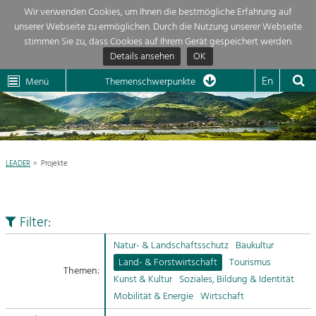
Wir verwenden Cookies, um Ihnen die bestmögliche Erfahrung auf
unserer Webseite zu ermöglichen. Durch die Nutzung unserer Webseite
Themenübersicht
stimmen Sie zu, dass Cookies auf Ihrem Gerät gespeichert werden.
Details ansehen
OK
LEADER
Wachau
Dunkelsteinerwald
Klima
Die Regionalentwicklung in unserer Region ist sehr vielfältig. Deshalb
En
Menü
Themenschwerpunkte
geben wir hier eine Übersicht über unsere Themenschwerpunkte. Für
Aktuelles
mehr Informationen einfach das Thema anklicken und schon werden alle

Projekte in diesem Kontext angezeigt.
Region

Natur- &
LEADER
Projekte
Projekte
Landschaftsschutz
Pflege, Regulierung und
LEADER

Weiterentwicklung.
Filter:
Baukultur
Mein Projekt

Ortsbild, Baukultur und nachhaltiges
Natur- & Landschaftsschutz
Baukultur
Siedlungswesen.
Land- & Forstwirtschaft
Tourismus
Themen:
Suche
Kunst & Kultur
Soziales, Bildung & Identität
Land- & Forstwirtschaft
Mobilität & Energie
Wirtschaft
Bewirtschaftung und Pflege der
Impressum
Kulturlandschaft.