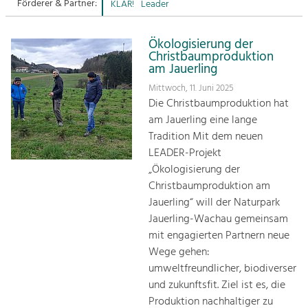
Förderer & Partner:
KLAR!
Leader
Sitemap
Tourismus
Ökologisierung der
Angebotsentwicklung und
Kontakt
Christbaumproduktion
Positionierung.
am Jauerling
Mittwoch, 11. Juni 2025
Kunst & Kultur
Die Christbaumproduktion hat
Handwerk, Wissenschaft und Forschung.
am Jauerling eine lange
Tradition Mit dem neuen
Soziales, Bildung &
LEADER-Projekt
Identität
„Ökologisierung der
Gleichberechtigung, Jugend und
Christbaumproduktion am
Integration
Jauerling“ will der Naturpark
Mobilität & Energie
Jauerling-Wachau gemeinsam
Klimawandel, öffentlicher Verkehr und
mit engagierten Partnern neue
erneuerbare Energie
Wege gehen:
umweltfreundlicher, biodiverser
Wirtschaft
und zukunftsfit. Ziel ist es, die
Steigerung regionaler Wertschöpfung
Produktion nachhaltiger zu