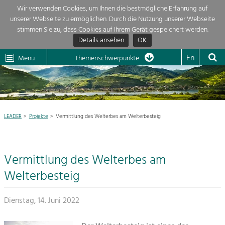
Wir verwenden Cookies, um Ihnen die bestmögliche Erfahrung auf
unserer Webseite zu ermöglichen. Durch die Nutzung unserer Webseite
Themenübersicht
stimmen Sie zu, dass Cookies auf Ihrem Gerät gespeichert werden.
Details ansehen
OK
LEADER
Wachau
Dunkelsteinerwald
Klima
Die Regionalentwicklung in unserer Region ist sehr vielfältig. Deshalb
En
Menü
Themenschwerpunkte
geben wir hier eine Übersicht über unsere Themenschwerpunkte. Für
Aktuelles
mehr Informationen einfach das Thema anklicken und schon werden alle

Projekte in diesem Kontext angezeigt.
Region

Natur- &
LEADER
Projekte
Vermittlung des Welterbes am Welterbesteig
Projekte
Landschaftsschutz
Pflege, Regulierung und
LEADER

Weiterentwicklung.
Vermittlung des Welterbes am
Baukultur
Mein Projekt

Ortsbild, Baukultur und nachhaltiges
Welterbesteig
Siedlungswesen.
Suche
Dienstag, 14. Juni 2022
Land- & Forstwirtschaft
Bewirtschaftung und Pflege der
Impressum
Kulturlandschaft.