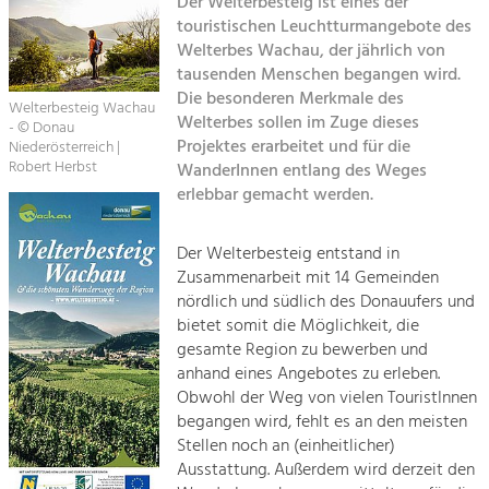
Der Welterbesteig ist eines der
touristischen Leuchtturmangebote des
Sitemap
Tourismus
Welterbes Wachau, der jährlich von
tausenden Menschen begangen wird.
Angebotsentwicklung und
Kontakt
Positionierung.
Die besonderen Merkmale des
Welterbesteig Wachau
Welterbes sollen im Zuge dieses
- © Donau
Kunst & Kultur
Projektes erarbeitet und für die
Niederösterreich |
Robert Herbst
WanderInnen entlang des Weges
Handwerk, Wissenschaft und Forschung.
erlebbar gemacht werden.
Soziales, Bildung &
Der Welterbesteig entstand in
Identität
Zusammenarbeit mit 14 Gemeinden
Gleichberechtigung, Jugend und
nördlich und südlich des Donauufers und
Integration
bietet somit die Möglichkeit, die
Mobilität & Energie
gesamte Region zu bewerben und
Klimawandel, öffentlicher Verkehr und
anhand eines Angebotes zu erleben.
erneuerbare Energie
Obwohl der Weg von vielen TouristInnen
begangen wird, fehlt es an den meisten
Wirtschaft
Stellen noch an (einheitlicher)
Steigerung regionaler Wertschöpfung
Ausstattung. Außerdem wird derzeit den