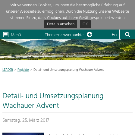
Wir verwenden Cookies, um Ihnen die bestmögliche Erfahrung auf
unserer Webseite zu ermöglichen. Durch die Nutzung unserer Webseite
Themenübersicht
stimmen Sie zu, dass Cookies auf Ihrem Gerät gespeichert werden.
Details ansehen
OK
LEADER
Wachau
Dunkelsteinerwald
Klima
Die Regionalentwicklung in unserer Region ist sehr vielfältig. Deshalb
En
Menü
Themenschwerpunkte
geben wir hier eine Übersicht über unsere Themenschwerpunkte. Für
Aktuelles
mehr Informationen einfach das Thema anklicken und schon werden alle

Projekte in diesem Kontext angezeigt.
Region

Natur- &
LEADER
Projekte
Detail- und Umsetzungsplanung Wachauer Advent
Projekte
Landschaftsschutz
Pflege, Regulierung und
LEADER

Weiterentwicklung.
Detail- und Umsetzungsplanung
Baukultur
Mein Projekt

Ortsbild, Baukultur und nachhaltiges
Wachauer Advent
Siedlungswesen.
Suche
Samstag, 25. März 2017
Land- & Forstwirtschaft
Bewirtschaftung und Pflege der
Impressum
Kulturlandschaft.