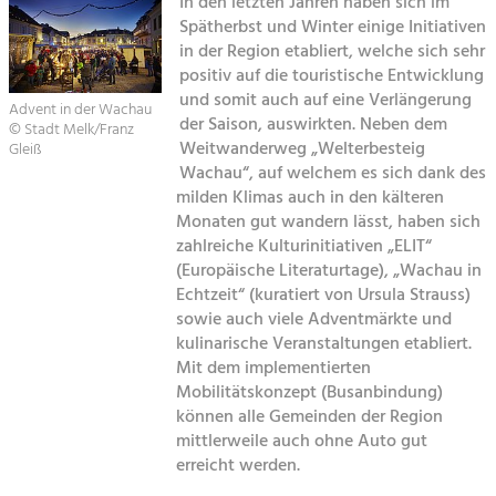
In den letzten Jahren haben sich im
Spätherbst und Winter einige Initiativen
Sitemap
Tourismus
in der Region etabliert, welche sich sehr
positiv auf die touristische Entwicklung
Angebotsentwicklung und
Kontakt
Positionierung.
und somit auch auf eine Verlängerung
Advent in der Wachau
der Saison, auswirkten. Neben dem
© Stadt Melk/Franz
Kunst & Kultur
Weitwanderweg „Welterbesteig
Gleiß
Wachau“, auf welchem es sich dank des
Handwerk, Wissenschaft und Forschung.
milden Klimas auch in den kälteren
Monaten gut wandern lässt, haben sich
Soziales, Bildung &
zahlreiche Kulturinitiativen „ELIT“
(Europäische Literaturtage), „Wachau in
Identität
Echtzeit“ (kuratiert von Ursula Strauss)
Gleichberechtigung, Jugend und
Integration
sowie auch viele Adventmärkte und
Mobilität & Energie
kulinarische Veranstaltungen etabliert.
Mit dem implementierten
Klimawandel, öffentlicher Verkehr und
erneuerbare Energie
Mobilitätskonzept (Busanbindung)
können alle Gemeinden der Region
Wirtschaft
mittlerweile auch ohne Auto gut
erreicht werden.
Steigerung regionaler Wertschöpfung