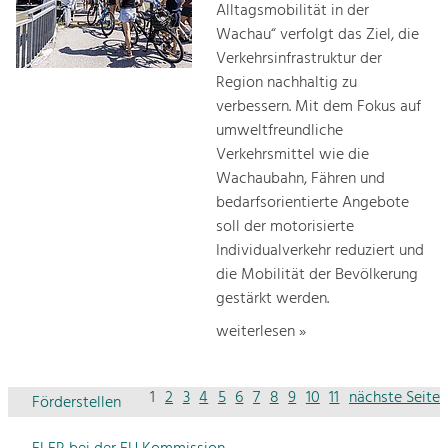
Alltagsmobilität in der
Wachau“ verfolgt das Ziel, die
Verkehrsinfrastruktur der
Region nachhaltig zu
verbessern. Mit dem Fokus auf
umweltfreundliche
Verkehrsmittel wie die
Wachaubahn, Fähren und
bedarfsorientierte Angebote
soll der motorisierte
Individualverkehr reduziert und
die Mobilität der Bevölkerung
gestärkt werden.
weiterlesen »
1
2
3
4
5
6
7
8
9
10
11
nächste Seite
Förderstellen