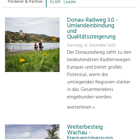
Förderer & Partner:
KLAR!
Leader
Sitemap
Tourismus
Donau-Radweg 3.0 -
Angebotsentwicklung und
Kontakt
Umlandeinbindung
Positionierung.
und
Qualitätssteigerung
Kunst & Kultur
Dienstag, 16. Dezember 2025
Handwerk, Wissenschaft und Forschung.
Der Donauradweg zählt zu den
bedeutendsten Radfernwegen
Europas und bietet großes
Soziales, Bildung &
Potenzial, wenn die
Identität
umliegenden Regionen stärker
Gleichberechtigung, Jugend und
Integration
in das Gesamterlebnis
Mobilität & Energie
eingebunden werden.
Klimawandel, öffentlicher Verkehr und
weiterlesen »
erneuerbare Energie
Wirtschaft
Welterbesteig
Steigerung regionaler Wertschöpfung
Wachau -
Frequenzmessung