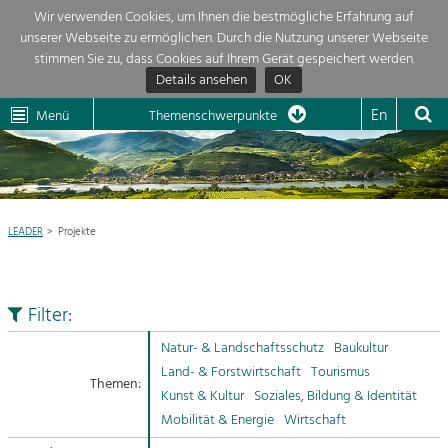
Wir verwenden Cookies, um Ihnen die bestmögliche Erfahrung auf
unserer Webseite zu ermöglichen. Durch die Nutzung unserer Webseite
Themenübersicht
stimmen Sie zu, dass Cookies auf Ihrem Gerät gespeichert werden.
Details ansehen
OK
LEADER
Wachau
Dunkelsteinerwald
Klima
Die Regionalentwicklung in unserer Region ist sehr vielfältig. Deshalb
En
Menü
Themenschwerpunkte
geben wir hier eine Übersicht über unsere Themenschwerpunkte. Für
Aktuelles
mehr Informationen einfach das Thema anklicken und schon werden alle

Projekte in diesem Kontext angezeigt.
Region

Natur- &
LEADER
Projekte
Projekte
Landschaftsschutz
Pflege, Regulierung und
LEADER

Weiterentwicklung.
Filter:
Baukultur
Mein Projekt

Ortsbild, Baukultur und nachhaltiges
Natur- & Landschaftsschutz
Baukultur
Siedlungswesen.
Land- & Forstwirtschaft
Tourismus
Themen:
Suche
Kunst & Kultur
Soziales, Bildung & Identität
Land- & Forstwirtschaft
Mobilität & Energie
Wirtschaft
Bewirtschaftung und Pflege der
Impressum
Kulturlandschaft.