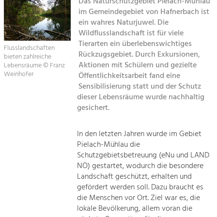
Das Naturschutzgebiet Pielach-Mühlau
im Gemeindegebiet von Hafnerbach ist
Sitemap
Tourismus
ein wahres Naturjuwel. Die
Wildflusslandschaft ist für viele
Angebotsentwicklung und
Kontakt
Positionierung.
Tierarten ein überlebenswichtiges
Flusslandschaften
Rückzugsgebiet. Durch Exkursionen,
bieten zahlreiche
Kunst & Kultur
Aktionen mit Schülern und gezielte
Lebensräume © Franz
Weinhofer
Öffentlichkeitsarbeit fand eine
Handwerk, Wissenschaft und Forschung.
Sensibilisierung statt und der Schutz
dieser Lebensräume wurde nachhaltig
Soziales, Bildung &
gesichert.
Identität
Gleichberechtigung, Jugend und
In den letzten Jahren wurde im Gebiet
Integration
Pielach-Mühlau die
Mobilität & Energie
Schutzgebietsbetreuung (eNu und LAND
Klimawandel, öffentlicher Verkehr und
NÖ) gestartet, wodurch die besondere
erneuerbare Energie
Landschaft geschützt, erhalten und
gefördert werden soll. Dazu braucht es
Wirtschaft
die Menschen vor Ort. Ziel war es, die
Steigerung regionaler Wertschöpfung
lokale Bevölkerung, allem voran die