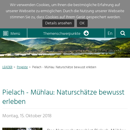
Wir verwenden Cookies, um Ihnen die bestmögliche Erfahrung auf
unserer Webseite zu ermöglichen. Durch die Nutzung unserer Webseite
Themenübersicht
stimmen Sie zu, dass Cookies auf Ihrem Gerät gespeichert werden.
Details ansehen
OK
LEADER
Wachau
Dunkelsteinerwald
Klima
Die Regionalentwicklung in unserer Region ist sehr vielfältig. Deshalb
En
Menü
Themenschwerpunkte
geben wir hier eine Übersicht über unsere Themenschwerpunkte. Für
Aktuelles
mehr Informationen einfach das Thema anklicken und schon werden alle

Projekte in diesem Kontext angezeigt.
Region

Natur- &
LEADER
Projekte
Pielach - Mühlau: Naturschätze bewusst erleben
Projekte
Landschaftsschutz
Pflege, Regulierung und
LEADER

Weiterentwicklung.
Pielach - Mühlau: Naturschätze bewusst
Baukultur
Mein Projekt

Ortsbild, Baukultur und nachhaltiges
erleben
Siedlungswesen.
Suche
Montag, 15. Oktober 2018
Land- & Forstwirtschaft
Bewirtschaftung und Pflege der
Impressum
Kulturlandschaft.