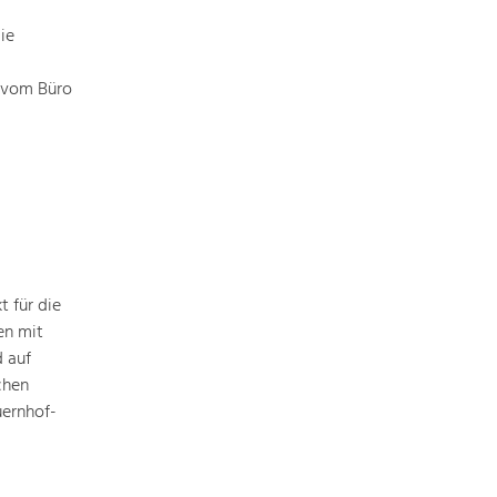
ie
r vom Büro
 für die
en mit
 auf
chen
ernhof-