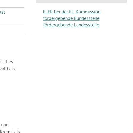
Die
Regionalentwicklung
ELER bei der EU Kommission
tät
in
fördergebende Bundesstelle
unserer
fördergebende Landesstelle
Region
ist
sehr
vielfältig.
Deshalb
 ist es
geben
ald als
wir
hier
eine
Übersicht
über
unsere
Themenschwerpunkte.
Für
 und
mehr
 Kremstals