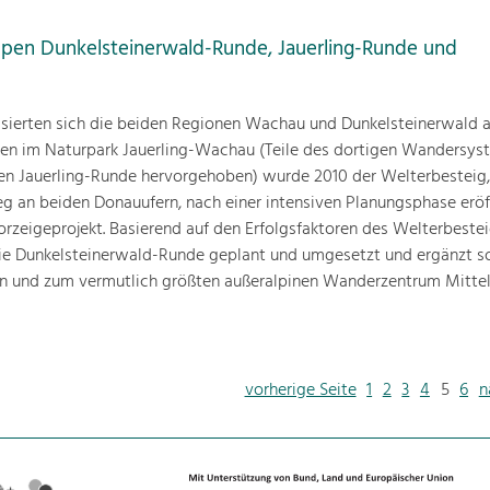
ppen Dunkelsteinerwald-Runde, Jauerling-Runde und
ssierten sich die beiden Regionen Wachau und Dunkelsteinerwald a
en im Naturpark Jauerling-Wachau (Teile des dortigen Wandersys
en Jauerling-Runde hervorgehoben) wurde 2010 der Welterbesteig,
 an beiden Donauufern, nach einer intensiven Planungsphase eröf
orzeigeprojekt. Basierend auf den Erfolgsfaktoren des Welterbeste
die Dunkelsteinerwald-Runde geplant und umgesetzt und ergänzt s
 und zum vermutlich größten außeralpinen Wanderzentrum Mittel
vorherige Seite
1
2
3
4
5
6
n