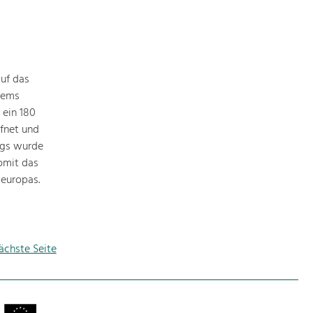
uf das
tems
 ein 180
fnet und
igs wurde
omit das
europas.
ächste Seite