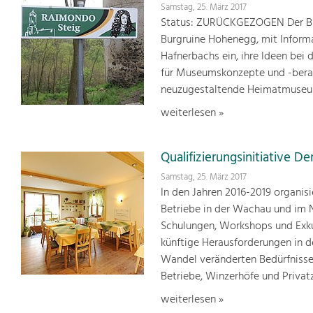
Samstag, 25. März 2017
Status: ZURÜCKGEZOGEN Der Bu
Burgruine Hohenegg, mit Informa
Hafnerbachs ein, ihre Ideen bei
für Museumskonzepte und -beratu
neuzugestaltende Heimatmuseum
weiterlesen »
Qualifizierungsinitiative 
Samstag, 25. März 2017
In den Jahren 2016-2019 organis
Betriebe in der Wachau und im 
Schulungen, Workshops und Exku
künftige Herausforderungen in 
Wandel veränderten Bedürfnisse
Betriebe, Winzerhöfe und Priva
weiterlesen »