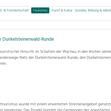
d- & Forstwirtschaft
Tourismus
Kunst & Kultur
Soziales, Bildung & Identi
e Dunkelsteinerwald-Runde
ouristischer Hinsicht im Schatten der Wachau. In den letzten Jahren
anderwege-Netz der Dunkelsteinerwald-Runde, den Dunkelsteinerw
ren.
rtourismus wurde mit einem erweiterten Streckenangebot genutzt
en angeboten. Das Projekt bündelt die Gemeinden des erweiterten