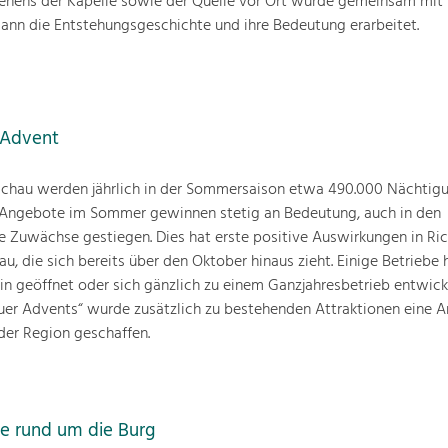
tehens der Kapelle sowie der Quelle vor Ort wurde gemeinsam mit
mann die Entstehungsgeschichte und ihre Bedeutung erarbeitet.
 Advent
au werden jährlich in der Sommersaison etwa 490.000 Nächtig
len Angebote im Sommer gewinnen stetig an Bedeutung, auch in den
ie Zuwächse gestiegen. Dies hat erste positive Auswirkungen in Ri
, die sich bereits über den Oktober hinaus zieht. Einige Betriebe 
hin geöffnet oder sich gänzlich zu einem Ganzjahresbetrieb entwick
er Advents“ wurde zusätzlich zu bestehenden Attraktionen eine 
 der Region geschaffen.
e rund um die Burg