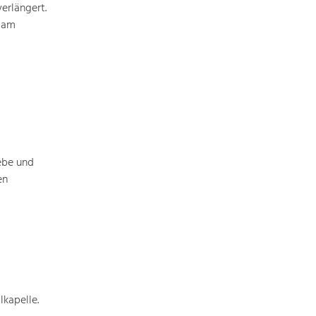
erlängert.
Baukultur
d am
Ortsbild, Baukultur und nachhaltiges
Siedlungswesen.
Land- & Forstwirtschaft
Bewirtschaftung und Pflege der
Kulturlandschaft.
Tourismus
ebe und
Angebotsentwicklung und
en
Positionierung.
Kunst & Kultur
Handwerk, Wissenschaft und Forschung.
Soziales, Bildung &
kapelle.