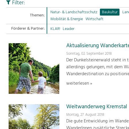
Filter:
Natur- & Landschaftsschutz
Baukultur
Lan
Themen:
Mobilität & Energie
Wirtschaft
Förderer & Partner:
KLAR!
Leader
Aktualisierung Wanderkart
Sonntag, 02. September 2018
Der Dunkelsteinerwald steht in t
allerdings gelungen, mit dem W
Wanderdestination zu positionie
weiterlesen »
Weitwanderweg Kremstal
Montag, 27. August 2018
Die gute Entwicklung im Wande
WanderInnen zusätzliche Streck