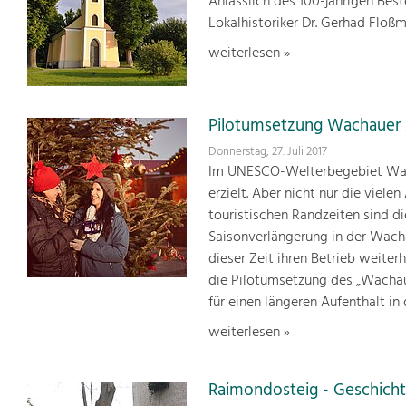
Anlässlich des 100-jährigen Bes
Lokalhistoriker Dr. Gerhad Floß
weiterlesen »
Pilotumsetzung Wachauer
Donnerstag, 27. Juli 2017
Im UNESCO-Welterbegebiet Wach
erzielt. Aber nicht nur die vie
touristischen Randzeiten sind d
Saisonverlängerung in der Wachau
dieser Zeit ihren Betrieb weiter
die Pilotumsetzung des „Wachau
für einen längeren Aufenthalt in
weiterlesen »
Raimondosteig - Geschicht