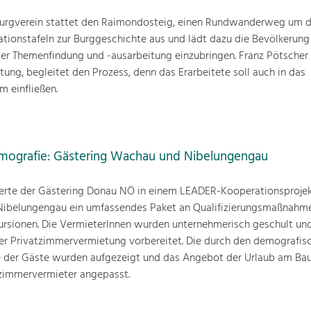
rgverein stattet den Raimondosteig, einen Rundwanderweg um d
tionstafeln zur Burggeschichte aus und lädt dazu die Bevölkerung
 der Themenfindung und -ausarbeitung einzubringen. Franz Pötsche
ng, begleitet den Prozess, denn das Erarbeitete soll auch in das
 einfließen.
Demografie: Gästering Wachau und Nibelungengau
ierte der Gästering Donau NÖ in einem LEADER-Kooperationsprojekt
Nibelungengau ein umfassendes Paket an Qualifizierungsmaßnahm
rsionen. Die VermieterInnen wurden unternehmerisch geschult und
der Privatzimmervermietung vorbereitet. Die durch den demografis
 der Gäste wurden aufgezeigt und das Angebot der Urlaub am Bau
tzimmervermieter angepasst.