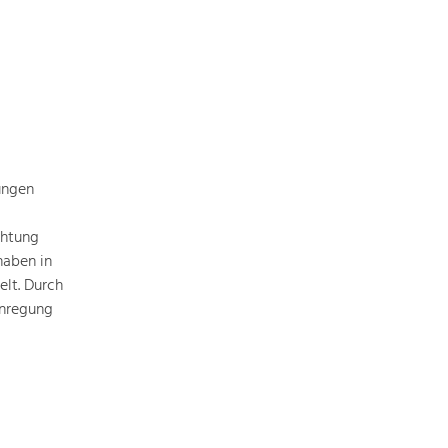
Identität
Gleichberechtigung, Jugend und
Integration
Mobilität & Energie
Klimawandel, öffentlicher Verkehr und
erneuerbare Energie
Wirtschaft
ungen
Steigerung regionaler Wertschöpfung
chtung
haben in
elt. Durch
Anregung