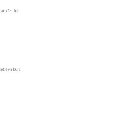
Identität
Gleichberechtigung, Jugend und
m 15. Juli
Integration
Mobilität & Energie
Klimawandel, öffentlicher Verkehr und
erneuerbare Energie
Wirtschaft
Steigerung regionaler Wertschöpfung
lebten kurz