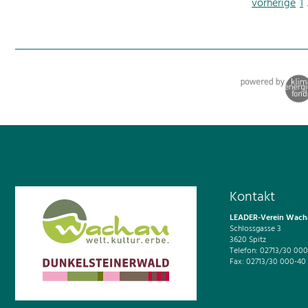
vorherige
1
Kontakt
LEADER-Verein Wacha
Schlossgasse 3
3620 Spitz
Telefon: 02713/30 000
Fax: 02713/30 000-40