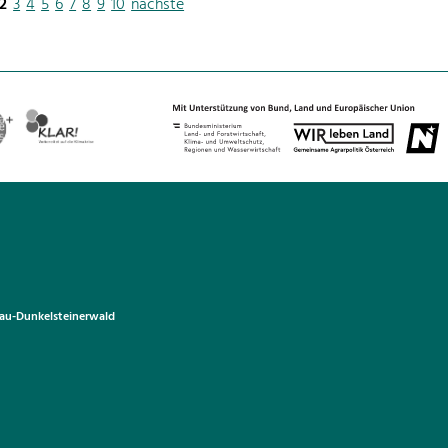
2
3
4
5
6
7
8
9
10
nächste
u-Dunkelsteinerwald