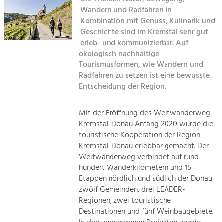
Managing and Caring for the Cultural
Sitemap
Landscape.
Wandern und Radfahren in
Kombination mit Genuss, Kulinarik und
Kontakt
Geschichte sind im Kremstal sehr gut
Tourism
erleb- und kommunizierbar. Auf
Offer Development and Positioning
ökologisch nachhaltige
Tourismusformen, wie Wandern und
Radfahren zu setzen ist eine bewusste
Art & Culture
Entscheidung der Region.
Crafts, Science and Research.
Mit der Eröffnung des Weitwanderweg
Social Affairs, Education
Kremstal-Donau Anfang 2020 wurde die
& Identity
touristische Kooperation der Region
Equality, Youth and Integration.
Kremstal-Donau erlebbar gemacht. Der
Weitwanderweg verbindet auf rund
Mobility & Energy
hundert Wanderkilometern und 15
Climate Change, Public Transport and
Etappen nördlich und südlich der Donau
Renewable Energy.
zwölf Gemeinden, drei LEADER-
Regionen, zwei touristische
Economy
Destinationen und fünf Weinbaugebiete.
Increase in Regional Value Added.